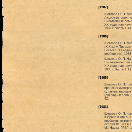
[1987]
Щеглова О. П. Ли
Лахоре (вторая по
Письменные памят
XXI годичная нау
1987 г. Часть 1. М
[1986]
Щеглова О. П. Ли
(XIX в.) // Письм
Востока. XX годи
сообщения). 1985 г
Щеглова О. П. Нач
Письменные памят
XIX годичная нау
1985 г. Часть 1. М
[1985]
Щеглова О. П. К 
иранских литогра
культуры народов
(доклады и сообще
92.
[1983]
Щеглова О. П. К в
в Иране в XIX в. 
проблемы истории 
сессия ЛО ИВ АН 
М.: Наука, ГРВЛ, 