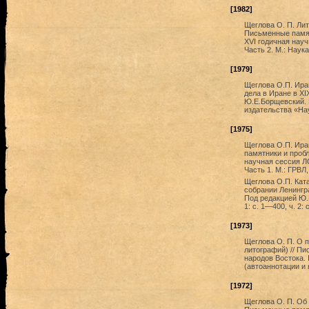
[1982]
Щеглова О. П. Лит
Письменные памят
XVI годичная нау
Часть 2. М.: Наука
[1979]
Щеглова О.П. Ира
дела в Иране в XI
Ю.Е.Борщевский. 
издательства «На
[1975]
Щеглова О.П. Ира
памятники и пробл
научная сессия Л
Часть 1. М.: ГРВЛ
Щеглова О.П. Кат
собрании Ленингр
Под редакцией Ю.Е
1: с. 1—400, ч. 2:
[1973]
Щеглова О. П. О п
литографий) // П
народов Востока.
(автоаннотации и 
[1972]
Щеглова О. П. Об 