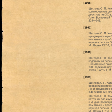
[1998]
Щеглова О. П. Кни
коммерческие свя
десятилетие XX в.
Азия. Восточный Г
229—241.
[1991]
Щеглова О. П. Уч
продукции Индии X
памятники и проб
научная сессия ЛО
М.: Наука, ГРВЛ, 
[1990]
Щеглова О. П. Те
изданиях на перси
Письменные памят
XXIII годичная н
1988 г. Часть 1. М
[1989]
Щеглова О.П. Кат
собрании восточно
Ленинградского Г
В.В.Кушев. М.: «Н
Щеглова О. П. Ком
источник для изу
и Индии (последня
памятники и пробл
научная сессия ЛО
М.: Наука, ГРВЛ, 