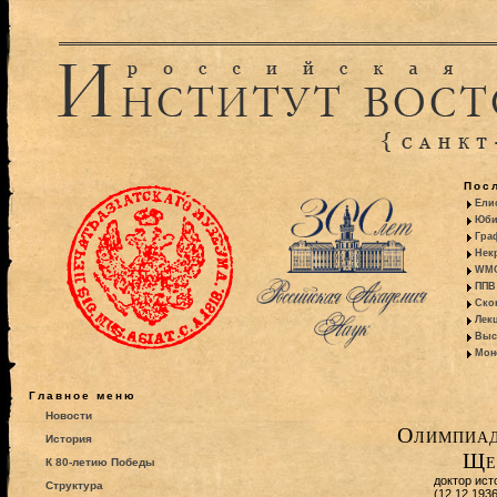
Пос
Ели
Юби
Гра
Некр
WMO:
ППВ 
Ско
Лекц
Выс
Моно
Главное меню
Новости
Олимпиад
История
Ще
К 80-летию Победы
доктор ист
Структура
(12.12.193