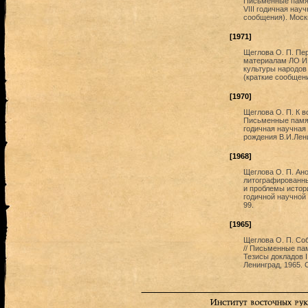
Письменные памят
VIII годичная нау
сообщения). Москв
[1971]
Щеглова О. П. Пер
материалам ЛО ИВ
культуры народов
(краткие сообщени
[1970]
Щеглова О. П. К в
Письменные памят
годичная научная
рождения В.И.Лени
[1968]
Щеглова О. П. Ано
литографированны
и проблемы истори
годичной научной 
99.
[1965]
Щеглова О. П. Со
// Письменные па
Тезисы докладов I
Ленинград, 1965. 