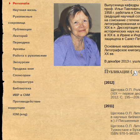
Personalia
Выпускница кафедры 
проф. Ильи Павловича
Научная жизнь
1958 г. работала в С
(ведущий научный сотр
Рукописные
на соискание степени
сокровища
литографированная кн
XIX в.». Диссертация 
Публикации
исторических наук на
в XIX в. в Иране и Ин
Лекторий
защищена в Санкт-Пет
Периодика
Основные направлени
Архивы
Литографское книгоиз
XX вв.
Работа с рукописями
В декабре 2013 г. ушл
Экскурсии
Продажа книг
Публикации (
c
Спонсорам
Аспирантура
[2012]
Библиотека
Щеглова О.П. Роль
(XIX — первое дес
ИВР в СМИ
2012. С. 195—209.
Противодействие
[2011]
коррупции
Щеглова О.П. Лит
IOM (eng)
в научных библио
в.) // Письменные
Щеглова О.П. Лит
Туркестане и Буха
ISBN 978-5-98187-