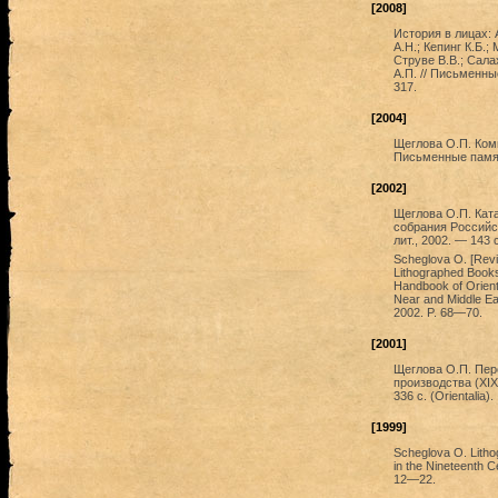
[2008]
История в лицах: 
А.Н.; Кепинг К.Б.
Струве В.В.; Сала
А.П. // Письменны
317.
[2004]
Щеглова О.П. Комм
Письменные памятн
[2002]
Щеглова О.П. Ката
собрания Российс
лит., 2002. — 143 
Scheglova O. [Revie
Lithographed Books.
Handbook of Orienta
Near and Middle Eas
2002. P. 68—70.
[2001]
Щеглова О.П. Пер
производства (XIX
336 с. (Orientalia)
[1999]
Scheglova O. Litho
in the Nineteenth Ce
12—22.