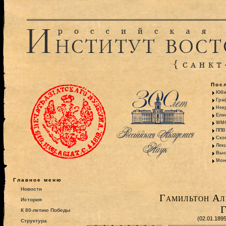
Пос
Юби
Гра
Некр
Ели
WMO:
ППВ 
Ско
Лекц
Выс
Моно
Главное меню
Новости
Гамильтон Ал
История
Г
К 80-летию Победы
(02.01.189
Структура