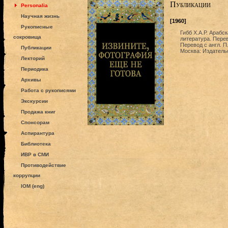
Публикации
Personalia
Научная жизнь
[1960]
Рукописные
Гибб Х.А.Р. Арабс
сокровища
литература. Перев
Перевод с англ. П
Публикации
Москва: Издатель
Лекторий
Периодика
Архивы
Работа с рукописями
Экскурсии
Продажа книг
Спонсорам
Аспирантура
Библиотека
ИВР в СМИ
Противодействие
коррупции
IOM (eng)