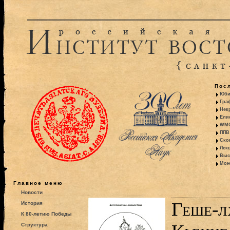
Пос
Юби
Гра
Некр
Ели
WMO:
ППВ 
Ско
Лекц
Выс
Моно
Главное меню
Новости
Геше-л
История
К 80-летию Победы
Структура