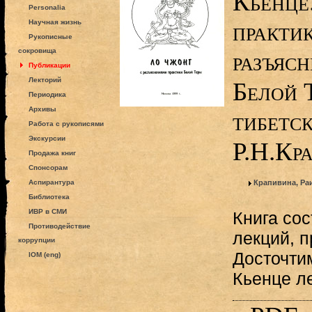
Кьенце
Personalia
практи
Научная жизнь
Рукописные
сокровища
разъяс
Публикации
Лекторий
Белой 
Периодика
Архивы
тибетс
Работа с рукописями
Экскурсии
Р.Н.Кр
Продажа книг
Спонсорам
Аспирантура
Крапивина, Ра
Библиотека
ИВР в СМИ
Книга сос
Противодействие
лекций, 
коррупции
Досточти
IOM (eng)
Кьенце ле