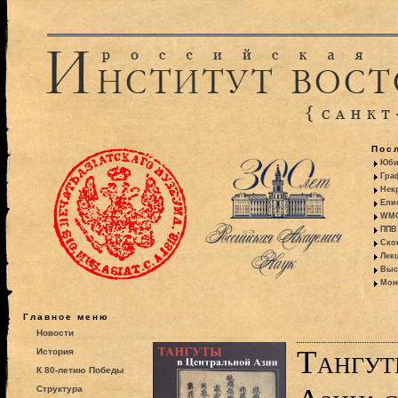
Пос
Юби
Гра
Некр
Ели
WMO:
ППВ 
Ско
Лекц
Выс
Моно
Главное меню
Новости
Тангут
История
К 80-летию Победы
Структура