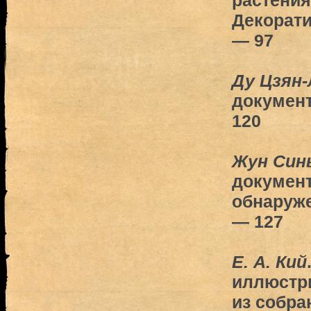
растения
Декорати
— 97
Ду Цзян-
документ
120
Жун Син
документ
обнаруже
— 127
Е. А. Кий
иллюстр
из собра