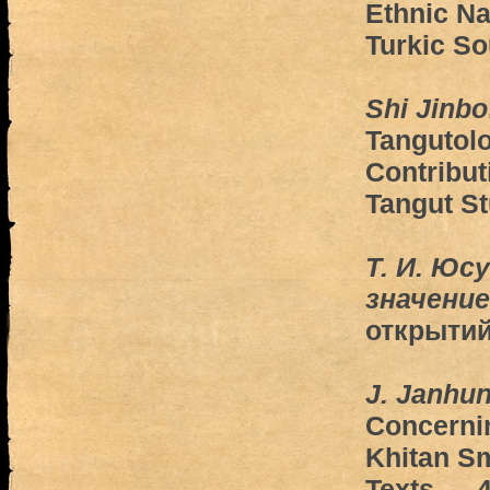
Ethnic 
Turkic S
Shi Jinbo
Tangutolo
Contribut
Tangut S
Т. И. Юс
значение
открытий
J. Janhu
Concernin
Khitan Sm
Texts — 