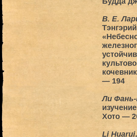
Будда дж
В. Е. Ла
Тэнгэрий
«Небесно
железног
устойчив
культово
кочевник
— 194
Ли Фань-
изучение
Хото — 2
Li Huarui