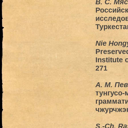
В. C. Мя
Российск
исследов
Туркеста
Nie Hong
Preserved
Institute 
271
А. M. Пе
тунгусо-
граммати
чжурчжэ
S.-Ch. R