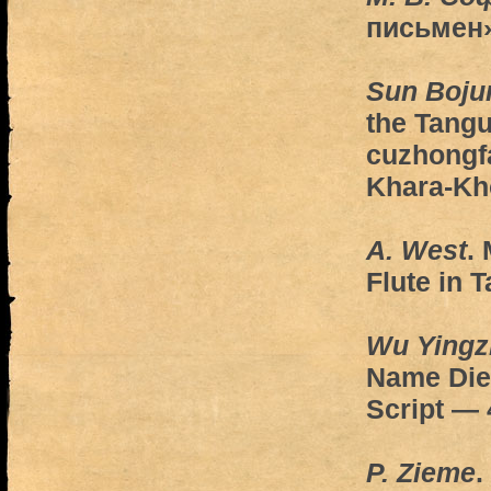
письмен
Sun Boju
the Tangu
cuzhongf
Khara-Kh
A. West
.
Flute in 
Wu Yingz
Name Diel
Script — 
P. Zieme
.