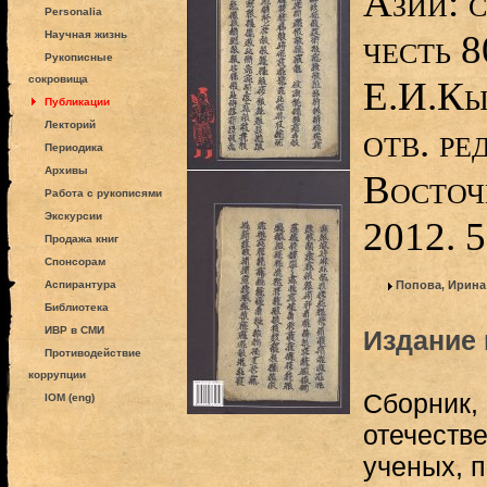
Азии: с
Personalia
честь 8
Научная жизнь
Рукописные
сокровища
Е.И.Кыч
Публикации
Лекторий
отв. ре
Периодика
Архивы
Восточ
Работа с рукописями
Экскурсии
2012. 5
Продажа книг
Спонсорам
Аспирантура
Попова, Ирина
Библиотека
ИВР в СМИ
Издание 
Противодействие
коррупции
Сборник, 
IOM (eng)
отечеств
ученых, 