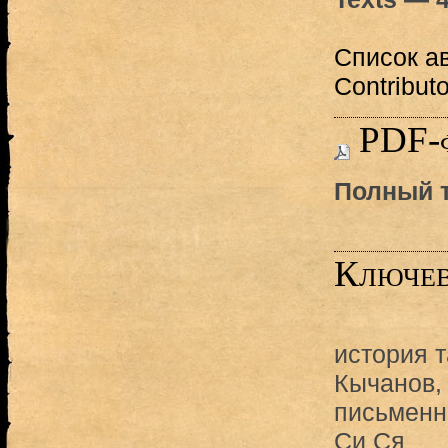
Список авт
Contribut
PDF-
Полный т
Ключев
история т
Кычанов,
письменн
Си Ся