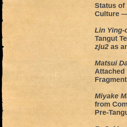
Status of
Culture 
Lin Ying-
Tangut Te
zju2
as a
Matsui Da
Attached 
Fragment
Miyake M
from Com
Pre-Tang