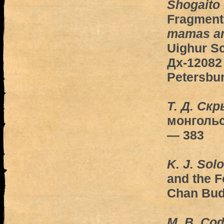
Shogaito
Fragment
mamas am
Uighur Sc
Дх-12082 
Petersbu
Т. Д. Ск
монгольс
— 383
K. J. Sol
and the F
Chan Bud
M. B. Со