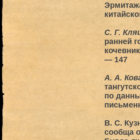
Эрмитаж
китайско
С. Г. К
ранней г
кочевник
— 147
А. А. Ко
тангутск
по данны
письмен
В. C. Ку
сообща 