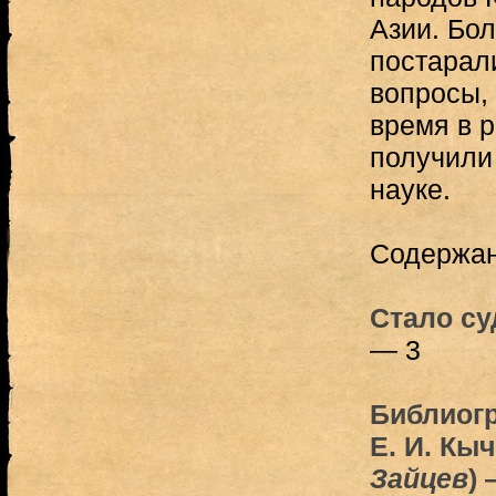
Азии. Бо
постарали
вопросы,
время в 
получили
науке.
Содержа
Стало суд
— 3
Библиог
Е. И. Кы
Зайцев
) 