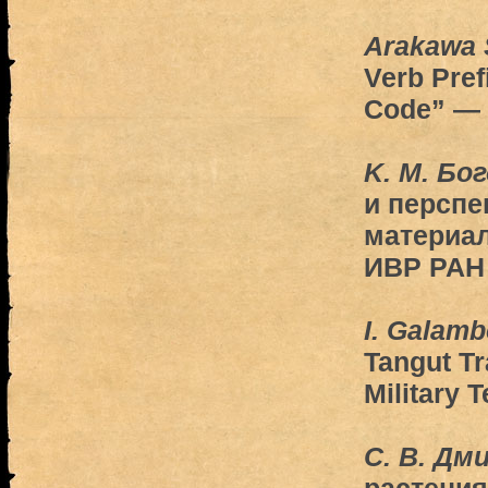
Arakawa 
Verb Pref
Code” — 
K. M. Бо
и перспе
материал
ИВР РАН
I. Galam
Tangut Tr
Military 
C. B. Дм