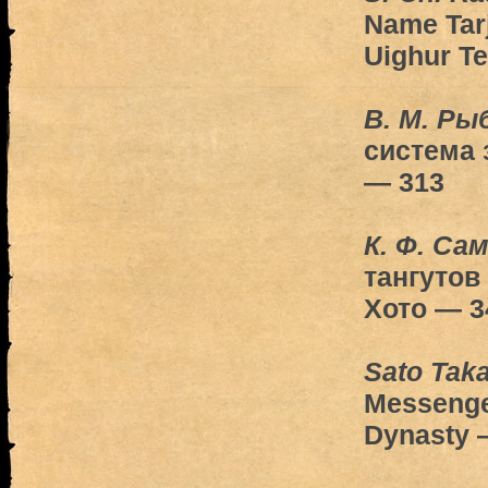
Name Tarj
Uighur T
В. М. Ры
система 
— 313
К. Ф. Са
тангутов
Хото — 3
Sato Tak
Messenger
Dynasty 