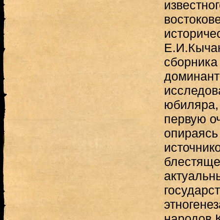
известног
востокове
историче
Е.И.Кыча
сборника
доминант
исследов
юбиляра, 
первую о
опираясь
источнико
блестяще
актуальн
государст
этногенез
народов 