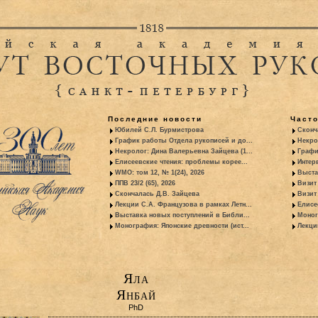
Последние новости
Част
Юбилей С.Л. Бурмистрова
Сконч
График работы Отдела рукописей и до...
Некро
Некролог: Дина Валерьевна Зайцева (1...
Графи
Елисеевские чтения: проблемы корее...
Интер
WMO: том 12, № 1(24), 2026
Выста
ППВ 23/2 (65), 2026
Визит
Скончалась Д.В. Зайцева
Визит 
Лекции С.А. Французова в рамках Летн...
Елисе
Выставка новых поступлений в Библи...
Моног
Монография: Японские древности (ист...
Лекци
Яла
Янбай
PhD