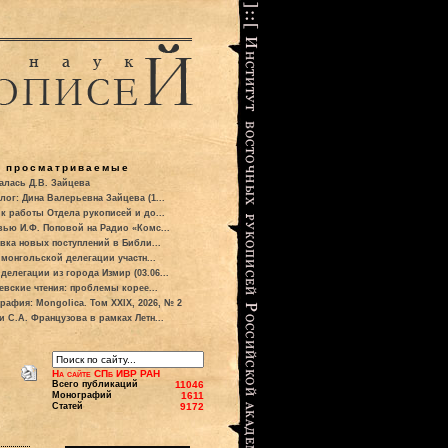
о просматриваемые
алась Д.В. Зайцева
лог: Дина Валерьевна Зайцева (1...
к работы Отдела рукописей и до...
вью И.Ф. Поповой на Радио «Комс...
вка новых поступлений в Библи...
 монгольской делегации участн...
делегации из города Измир (03.06...
евские чтения: проблемы корее...
рафия: Mongolica. Том XXIX, 2026, № 2
и С.А. Французова в рамках Летн...
На сайте СПб ИВР РАН
Всего публикаций
11046
Монографий
1611
Статей
9172