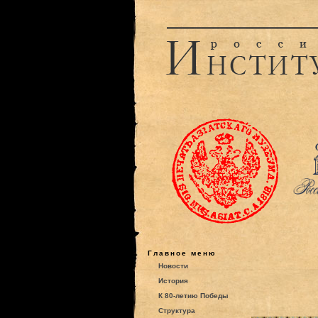
Главное меню
Новости
История
К 80-летию Победы
Структура