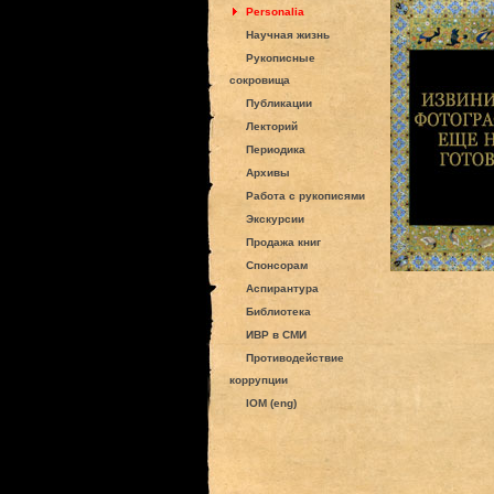
Personalia
Научная жизнь
Рукописные
сокровища
Публикации
Лекторий
Периодика
Архивы
Работа с рукописями
Экскурсии
Продажа книг
Спонсорам
Аспирантура
Библиотека
ИВР в СМИ
Противодействие
коррупции
IOM (eng)