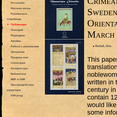
Crimea
Personalia
Sweden
Научная жизнь
Рукописные
сокровища
Orienta
Публикации
Лекторий
March 
Периодика
Архивы
Янбай, Яла
Работа с рукописями
Экскурсии
This paper
Продажа книг
Спонсорам
translatio
Аспирантура
noblewom
Библиотека
ИВР в СМИ
written in
Противодействие
century i
коррупции
contain 12
IOM (eng)
would like
some info