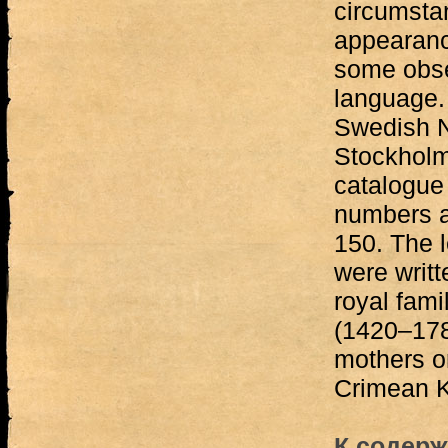
circumsta
appearanc
some obse
language. 
Swedish N
Stockholm 
catalogue [
numbers a
150. The l
were writt
royal fam
(1420–1783
mothers or
Crimean K
К содерж