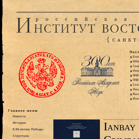
Пос
Ели
Юби
Гра
Некр
WMO:
ППВ 
Ско
Лекц
Выс
Моно
Главное меню
Новости
Ianbay 
История
К 80-летию Победы
Структура