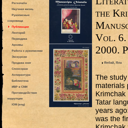
Literat
Personalia
the Kri
Научная жизнь
Рукописные
сокровища
Manusc
Публикации
Лекторий
Vol. 6.
Периодика
Архивы
2000. 
Работа с рукописями
Экскурсии
Янбай, Яла
Продажа книг
Спонсорам
Аспирантура
The study 
Библиотека
materials 
ИВР в СМИ
Krimchak 
Противодействие
коррупции
Tatar lang
IOM (eng)
years ago
was the fir
Krimchak 