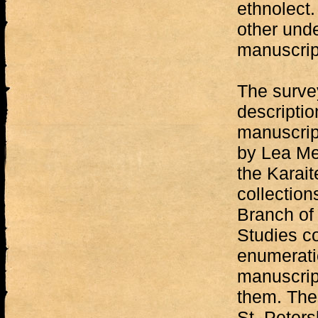
ethnolect
other und
manuscript
The surve
descriptio
manuscript
by Lea Me
the Karait
collection
Branch of 
Studies co
enumerati
manuscrip
them. The
St. Peters