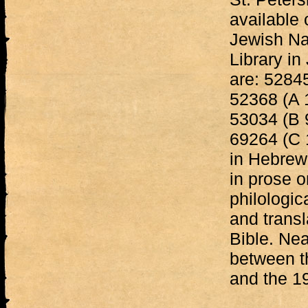
available 
Jewish Na
Library i
are: 52845
52368 (A 
53034 (B 
69264 (C 1
in Hebrew 
in prose o
philologic
and transl
Bible. Nea
between t
and the 19