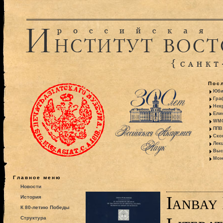
Пос
Юби
Гра
Некр
Ели
WMO:
ППВ 
Ско
Лекц
Выс
Моно
Главное меню
Новости
Ianbay 
История
К 80-летию Победы
Структура