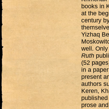
books in 
at the beg
century b
themselves
Yizhaq Be
Moskowitc
well. Onl
Ruth
publ
(52 pages
in a paper
present ar
authors s
Keren, Kh
published 
prose and