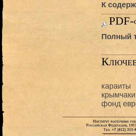
К содерж
PDF-
Полный т
Ключев
караиты
крымчаки
фонд евр