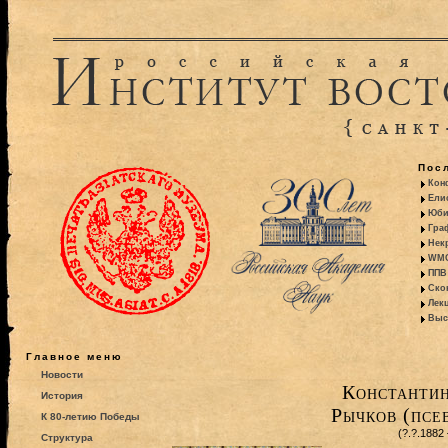
Пос
Кон
Ели
Юби
Гра
Некр
WMO:
ППВ 
Ско
Лекц
Выс
Главное меню
Новости
Константи
История
Рычков (псе
К 80-летию Победы
(?.?.1882
Структура