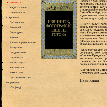
Родился в Усть-Камен
Personalia
приходском училище, 
деятельностью, за чт
Научная жизнь
этнографией енисейск
Санкт-Петербург, изуч
Рукописные
издан; лингвистическ
сокровища
востоковедов,
цифров
Публикации
В 1907 г., будучи ре
борьбу против земель
Лекторий
выслан из пределов кр
Периодика
Наук. Полу­чив коман
изучению малых народ
Архивы
конференциях. Вместе
(«Сибирский Архив», 
Работа с рукописями
«Сказки сибирских ино
Экскурсии
После октябрьской р
Продажа книг
большевистской газет
«Степная Правда», «С
Спонсорам
экспедицию через гор
границы с Китаем. Вс
Аспирантура
войны скончался от ту
Библиотека
(Составлено по матери
ИВР в СМИ
Сибирские огни. 1923,
Противодействие
Публикации
коррупции
IOM (eng)