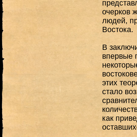
представ
очерков 
людей, п
Востока.
В заключ
впервые 
некоторы
востоков
этих теор
стало во
сравните
количест
как приве
оставших