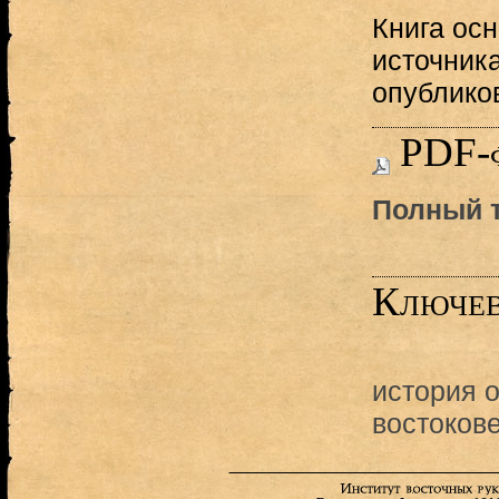
Книга ос
источник
опублико
PDF-
Полный 
Ключев
история 
востоков