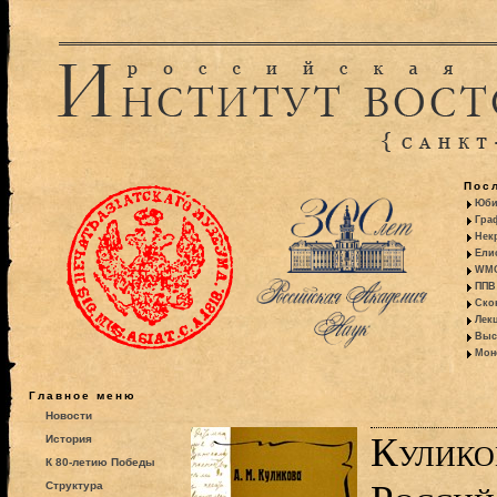
Пос
Юби
Гра
Некр
Ели
WMO:
ППВ 
Ско
Лекц
Выс
Моно
Главное меню
Новости
Кулико
История
К 80-летию Победы
Структура