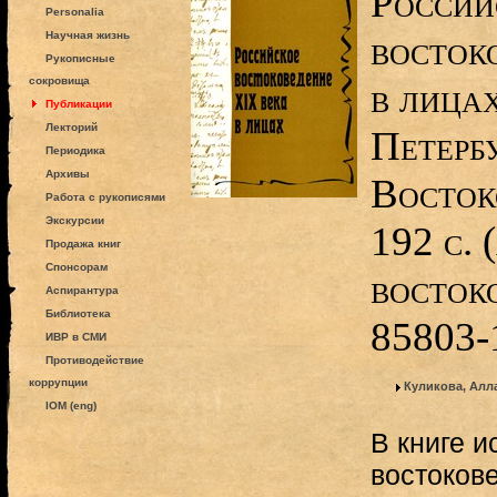
Россий
Personalia
восток
Научная жизнь
Рукописные
сокровища
в лицах
Публикации
Лекторий
Петерб
Периодика
Архивы
Восток
Работа с рукописями
Экскурсии
192 с. 
Продажа книг
Спонсорам
восток
Аспирантура
Библиотека
85803-
ИВР в СМИ
Противодействие
коррупции
Куликова, Алл
IOM (eng)
В книге и
востоков