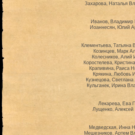
Захарова, Наталья Вл
Иванов, Владимир 
Иоаннесян, Юлий Ар
Клементьева, Татьяна 
Козинцев, Марк Ал
Колесников, Алий 
Коростелева, Кристина
Крапивина, Раиса Н
Крякина, Любовь И
Кузнецова, Светлана 
Кульганек, Ирина Вл
Лекарева, Ева П
Лущенко, Алексей 
Медведская, Инна Н
Мешезников, Артем Вл