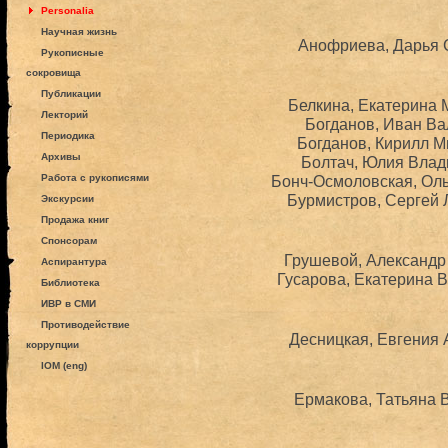
Personalia
Научная жизнь
Анофриева, Дарья С
Рукописные
сокровища
Публикации
Белкина, Екатерина 
Лекторий
Богданов, Иван Ва
Периодика
Богданов, Кирилл М
Архивы
Болтач, Юлия Влад
Работа с рукописями
Бонч-Осмоловская, Оль
Бурмистров, Сергей 
Экскурсии
Продажа книг
Спонсорам
Грушевой, Александр 
Аспирантура
Гусарова, Екатерина В
Библиотека
ИВР в СМИ
Противодействие
Десницкая, Евгения 
коррупции
IOM (eng)
Ермакова, Татьяна В