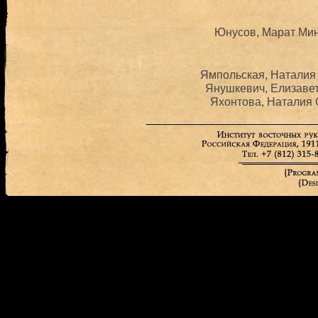
Юнусов, Марат Мин
Ямпольская, Наталия 
Янушкевич, Елизавет
Яхонтова, Наталия 