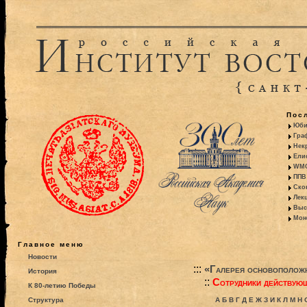
Пос
Юби
Гра
Некр
Ели
WMO:
ППВ 
Ско
Лекц
Выс
Моно
Главное меню
Новости
:::
«Галерея основополож
История
::
Сотрудники действую
К 80-летию Победы
Структура
А
Б
В
Г
Д
Е
Ж
З
И
К
Л
М
Н