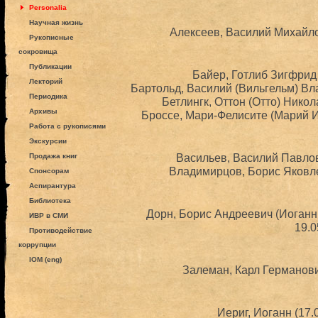
Personalia
Научная жизнь
Алексеев, Василий Михайло
Рукописные
сокровища
Публикации
Байер, Готлиб Зигфрид 
Лекторий
Бартольд, Василий (Вильгельм) Вл
Периодика
Бетлингк, Оттон (Отто) Никол
Архивы
Броссе, Мари-Фелисите (Марий И
Работа с рукописями
Экскурсии
Васильев, Василий Павлов
Продажа книг
Владимирцов, Борис Яковле
Спонсорам
Аспирантура
Библиотека
Дорн, Борис Андреевич (Иоганн
ИВР в СМИ
19.0
Противодействие
коррупции
IOM (eng)
Залеман, Карл Германови
Иериг, Иоганн (17.