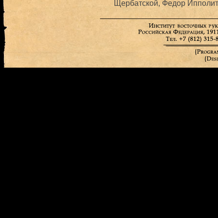
Щербатской, Федор Ипполито