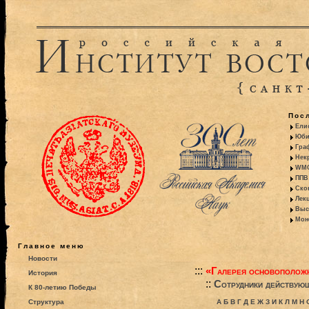
Пос
Ели
Юби
Гра
Некр
WMO:
ППВ 
Ско
Лекц
Выс
Моно
Главное меню
Новости
:::
«Галерея основополож
История
::
Сотрудники действую
К 80-летию Победы
Структура
А
Б
В
Г
Д
Е
Ж
З
И
К
Л
М
Н