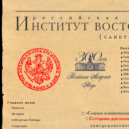
Пос
Юби
Гра
Некр
Ели
WMO:
ППВ 
Ско
Лекц
Выс
Моно
Главное меню
Новости
:::
«Галерея основополож
История
::
Сотрудники действую
К 80-летию Победы
Структура
А
Б
В
Г
Д
Е
Ж
З
И
К
Л
М
Н