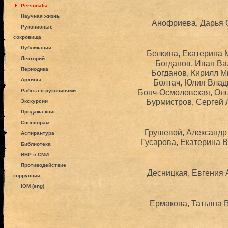
Personalia
Научная жизнь
Анофриева, Дарья С
Рукописные
сокровища
Публикации
Белкина, Екатерина 
Лекторий
Богданов, Иван Ва
Периодика
Богданов, Кирилл М
Архивы
Болтач, Юлия Влад
Работа с рукописями
Бонч-Осмоловская, Оль
Бурмистров, Сергей 
Экскурсии
Продажа книг
Спонсорам
Грушевой, Александр 
Аспирантура
Гусарова, Екатерина В
Библиотека
ИВР в СМИ
Противодействие
Десницкая, Евгения 
коррупции
IOM (eng)
Ермакова, Татьяна В