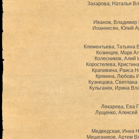
Захарова, Наталья Вл
Иванов, Владимир 
Иоаннесян, Юлий Ар
Клементьева, Татьяна 
Козинцев, Марк Ал
Колесников, Алий 
Коростелева, Кристина
Крапивина, Раиса Н
Крякина, Любовь И
Кузнецова, Светлана 
Кульганек, Ирина Вл
Лекарева, Ева П
Лущенко, Алексей 
Медведская, Инна Н
Мешезников, Артем Вл