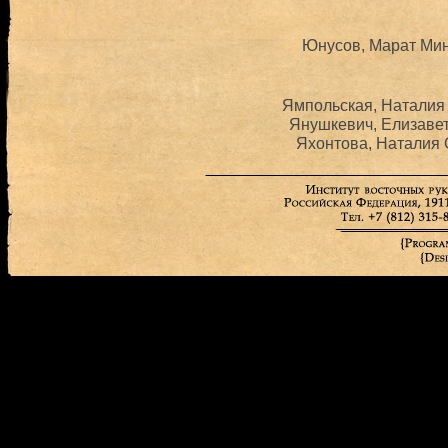
Юнусов, Марат Мин
Ямпольская, Наталия 
Янушкевич, Елизавет
Яхонтова, Наталия 