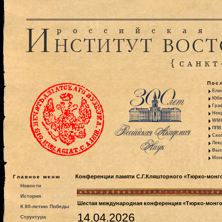
Пос
Ели
Юби
Гра
Некр
WMO:
ППВ 
Ско
Лекц
Выс
Моно
Конференции памяти С.Г.Кляшторного «Тюрко-монг
Главное меню
Новости
История
Шестая международная конференция «Тюрко-монгол
К 80-летию Победы
14.04.2026
Структура