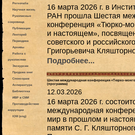
Personalia
16 марта 2026 г. в Инст
Научная жизнь
РАН прошла Шестая меж
Рукописные
сокровища
конференция «Тюрко-мо
Публикации
и настоящем», посвяще
Лекторий
советского и российског
Периодика
Архивы
Григорьевича Кляшторно
Работа с
Подробнее...
рукописями
Экскурсии
Продажа книг
Спонсорам
Шестая международная конференция «Тюрко-монго
(программа)
Аспирантура
12.03.2026
Библиотека
ИВР в СМИ
16 марта 2026 г. состои
Противодействие
международная конфере
коррупции
IOM (eng)
мир в прошлом и насто
памяти С. Г. Кляшторног