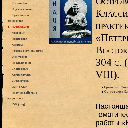
Остров
Personalia
Класси
Научная жизнь
Рукописные
сокровища
практик
Публикации
Лекторий
«Петер
Периодика
Архивы
Восток
Работа с рукописями
Экскурсии
304 с.
Продажа книг
Спонсорам
VIII).
Аспирантура
Библиотека
ИВР в СМИ
Ермакова, Тат
Островская, Е
Противодействие
коррупции
Настояща
IOM (eng)
тематиче
работы «