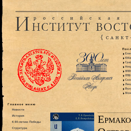
Пос
Ели
Юби
Гра
Некр
WMO:
ППВ 
Ско
Лекц
Выс
Моно
Главное меню
Новости
Ермаков
История
К 80-летию Победы
Структура