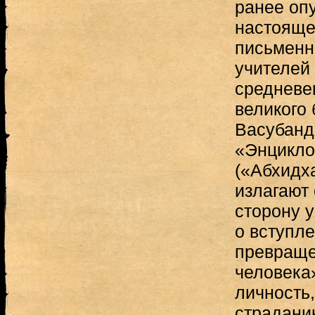
ранее оп
настояще
письменн
учителей 
средневек
великого 
Васубандх
«Энцикло
(«Абхидх
излагают
сторону 
о вступле
превраще
человека
личность
страдани