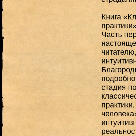
Книга «К
практики»
Часть пер
настояще
читателю
интуитив
Благородн
подробно
стадия п
классиче
практики
человека
интуитив
реальнос