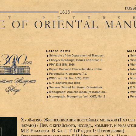
Latest news
Most
Schedule of the Department of Manuscr...
Sche
Eliseyev Readings: Issues of Korean S...
Visi
PPV 23/2 (65), 2026
Visi
Paper: Common Characteristics of the ...
Inte
Personalia: Klementeva T.V.
Mon
WMO, vol. 12, No. 1(24), 2026
Mon
D.V. Zaytseva has died
Elis
Summer School for Young Orientalists ...
D.V.
Monograph: Ancient Japan (research on...
WMO,
Monograph: Mongolica. Vol. XXIX, No. 2
Pers
Хуэй-цзяо. Жизнеописания достойных монахов (Гао сэн
чжуань) / Пер. с китайского, исслед., коммент. и указател
М.Е.Ермакова. В 3-х т. Т. I (Раздел 1: Переводчики).