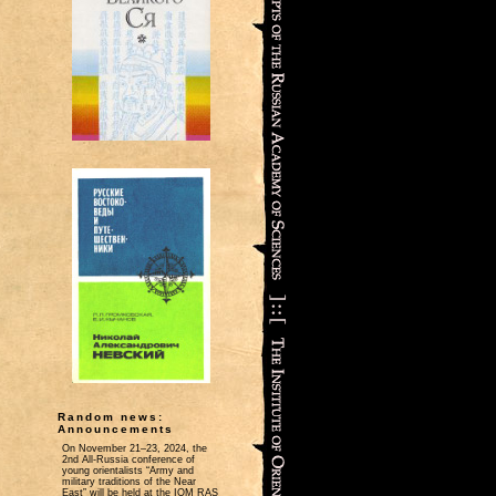
Random news:
Announcements
On November 21‒23, 2024, the
2nd All-Russia conference of
young orientalists “Army and
military traditions of the Near
East” will be held at the IOM RAS