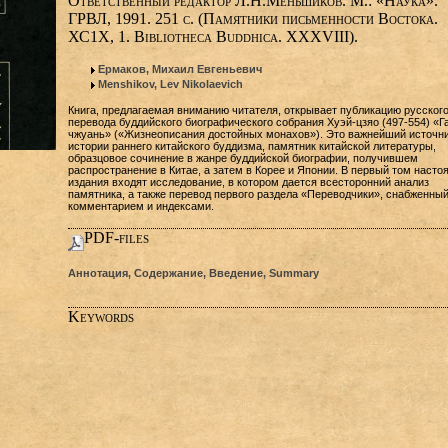
Ответственный редактор Л.Н.Меньшиков. М.: «Наука».
ГРВЛ, 1991. 251 с. (Памятники письменности Востока.
ХС1Х, 1. Bibliotheca Buddhica. XXXVIII).
Ермаков, Михаил Евгеньевич
Menshikov, Lev Nikolaevich
Книга, предлагаемая вниманию читателя, открывает публикацию русског
перевода буддийского биографического собрания Хуэй-цзяо (497-554) «Г
чжуань» («Жизнеописания достойных монахов»). Это важнейший источни
истории раннего китайского буддизма, памятник китайской литературы,
образцовое сочинение в жанре буддийской биографии, получившем
распространение в Китае, а затем в Корее и Японии. В первый том насто
издания входят исследование, в котором дается всесторонний анализ
памятника, а также перевод первого раздела «Переводчики», снабженны
комментарием и индексами.
PDF-files
Аннотация, Содержание, Введение, Summary
Keywords