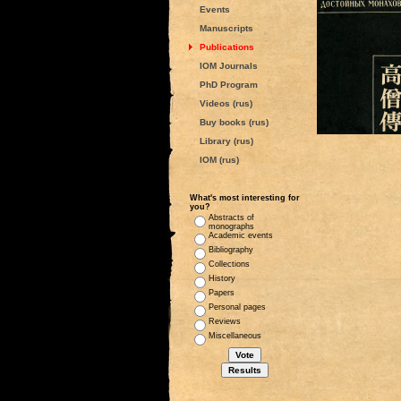
Events
Manuscripts
Publications
IOM Journals
PhD Program
Videos (rus)
Buy books (rus)
Library (rus)
IOM (rus)
What's most interesting for
you?
Abstracts of
monographs
Academic events
Bibliography
Collections
History
Papers
Personal pages
Reviews
Miscellaneous