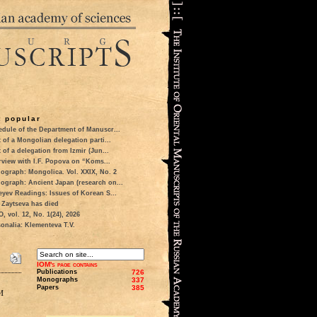
 popular
dule of the Department of Manuscr...
t of a Mongolian delegation parti...
t of a delegation from Izmir (Jun...
rview with I.F. Popova on “Koms...
ograph: Mongolica. Vol. XXIX, No. 2
ograph: Ancient Japan (research on...
eyev Readings: Issues of Korean S...
 Zaytseva has died
 vol. 12, No. 1(24), 2026
onalia: Klementeva T.V.
IOM's page contains
Publications
726
Monographs
337
Papers
385
и