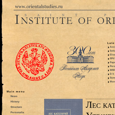
Late
Anni
Sche
Elis
PPV 
Pape
Pers
WMO,
D.V.
Summ
Mono
Main menu
News
Лес кат
History
Structure
Personalia