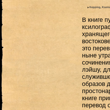
Kepping, Kseni
В книге 
ксилогра
хранящег
востокове
это перев
ныне утра
сочинени
лэйшу, д
служивше
образов д
простона
книге пр
перевод 