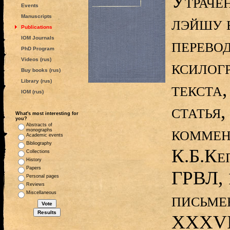
Утраче
Events
лэйшу 
Manuscripts
Publications
IOM Journals
перево
PhD Program
Videos (rus)
ксилогр
Buy books (rus)
Library (rus)
текста,
IOM (rus)
статья,
What's most interesting for
you?
Abstracts of
коммен
monographs
Academic events
Bibliography
К.Б.Ке
Collections
History
Papers
ГРВЛ, 
Personal pages
Reviews
письме
Miscellaneous
XXXVII