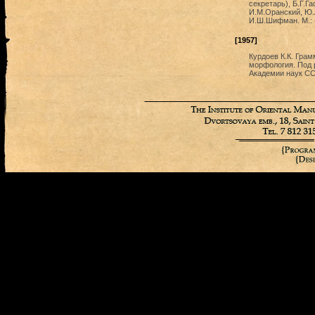
секретарь), Б.Г.Г
И.М.Оранский, Ю.
И.Ш.Шифман. М.: 
[1957]
Курдоев К.К. Грам
морфология. Под 
Академии наук СС