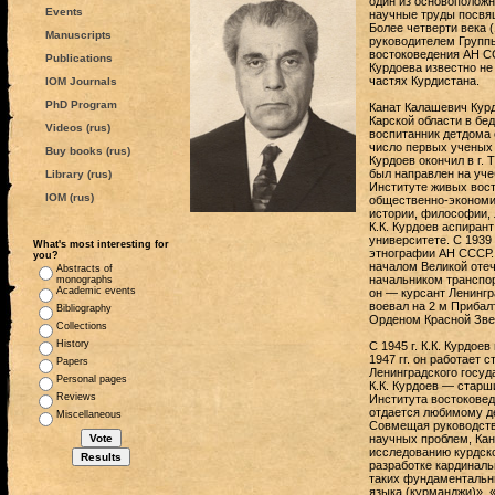
один из основоположн
Events
научные труды посвящ
Более четверти века 
Manuscripts
руководителем Группы
востоковедения АН СС
Publications
Курдоева известно не 
частях Курдистана.
IOM Journals
PhD Program
Канат Калашевич Курд
Карской области в бе
Videos (rus)
воспитанник детдома 
число первых ученых 
Buy books (rus)
Курдоев окончил в г. 
был направлен на уч
Library (rus)
Институте живых вост
IOM (rus)
общественно-экономич
истории, философии, л
К.К. Курдоев аспиран
университете. С 1939
What's most interesting for
этнографии АН СССР. 
you?
началом Великой отече
Abstracts of
начальником транспорт
monographs
Academic events
он — курсант Ленингра
воевал на 2 м Прибал
Bibliography
Орденом Красной Зве
Collections
History
С 1945 г. К.К. Курдое
1947 гг. он работает
Papers
Ленинградского госуда
Personal pages
К.К. Курдоев — старш
Reviews
Института востоковед
отдается любимому де
Miscellaneous
Совмещая руководств
научных проблем, Кан
исследованию курдско
разработке кардиналь
таких фундаментальны
языка (курманджи)», 