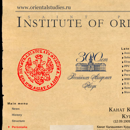
Late
Anni
Sche
Elis
PPV 
Pape
Pers
WMO,
D.V.
Summ
Mono
Main menu
Канат 
News
Ку
History
Structure
(12.09.190
Канат Калашевич Курд
Personalia