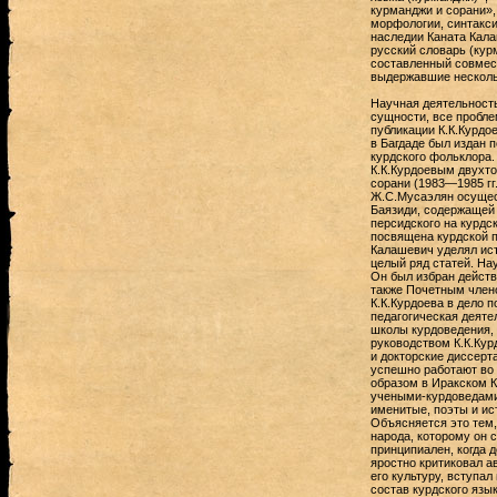
курманджи и сорани»,
морфологии, синтакси
наследии Каната Кала
русский словарь (кур
составленный совмест
выдержавшие нескольк
Научная деятельность
сущности, все пробле
публикации К.К.Курдое
в Багдаде был издан 
курдского фольклора.
К.К.Курдоевым двухто
сорани (1983—1985 гг.
Ж.С.Мусаэлян осущес
Баязиди, содержащей
персидского на курдск
посвящена курдской 
Калашевич уделял ист
целый ряд статей. На
Он был избран действ
также Почетным члено
К.К.Курдоева в дело п
педагогическая деяте
школы курдоведения, и
руководством К.К.Ку
и докторские диссерт
успешно работают во 
образом в Иракском К
учеными-курдоведами 
именитые, поэты и ист
Объясняется это тем,
народа, которому он 
принципиален, когда 
яростно критиковал а
его культуру, вступа
состав курдского язык