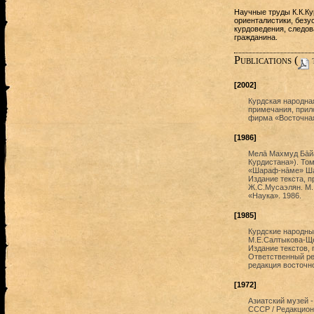
Научные труды К.К.К
ориенталистики, безу
курдоведения, следов
гражданина.
Publications (
t
[2002]
Курдская народная
примечания, прил
фирма «Восточная
[1986]
Мелā Махмуд Бāйа
Курдистана»). Том
«Шараф-нāме» Шар
Издание текста, п
Ж.С.Мусаэлян. М.
«Наука». 1986.
[1985]
Курдские народны
М.Е.Салтыкова-Ще
Издание текстов,
Ответственный ред
редакция восточн
[1972]
Азиатский музей 
СССР / Редакционн