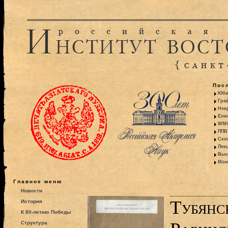
Пос
Юби
Гра
Некр
Ели
WMO:
ППВ 
Ско
Лекц
Выс
Моно
Главное меню
Новости
Тубянс
История
К 80-летию Победы
Структура