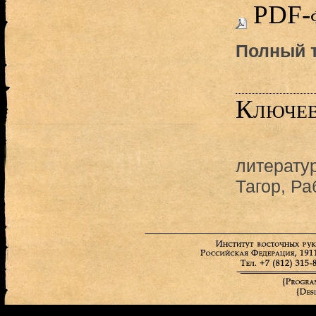
PDF-
Полный т
Ключев
литерату
Тагор, Р