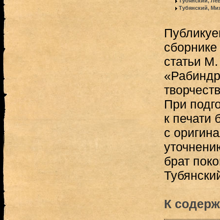
Тубянский, Ле
Тубянский, Ми
Публикуе
сборнике
статьи М.
«Рабиндра
творчеств
При подг
к печати
с оригина
уточнени
брат пок
Тубянский
К содерж