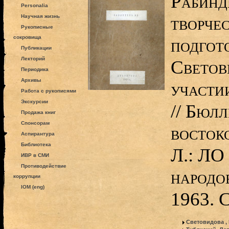
Рабинд
Personalia
творчес
Научная жизнь
Рукописные
сокровища
подгот
Публикации
Лекторий
Светов
Периодика
Архивы
участи
Работа с рукописями
Экскурсии
// Бюл
Продажа книг
Спонсорам
восток
Аспирантура
Библиотека
Л.: ЛО
ИВР в СМИ
Противодействие
народо
коррупции
IOM (eng)
1963. 
Световидова ,