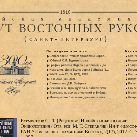
Последние новости
Част
Елисеевские чтения: проблемы корее...
Сконч
Юбилей С.Л. Бурмистрова
Некро
График работы Отдела рукописей и до...
Графи
Некролог: Дина Валерьевна Зайцева (1...
Интер
WMO: том 12, № 1(24), 2026
Выста
ППВ 23/2 (65), 2026
Визит
Скончалась Д.В. Зайцева
Визит 
Лекции С.А. Французова в рамках Летн...
Елисе
Выставка новых поступлений в Библи...
Моног
Монография: Японские древности (ист...
Лекци
Бурмистров С. Л. [Рецензия:] Индийская философия:
Энциклопедия / Отв. ред. М. Т. Степанянц; Ин-т филосо
РАН // Письменные памятники Востока, 2(17), 2012. С. 