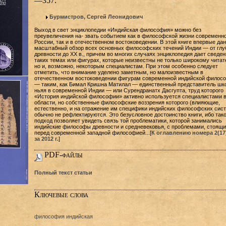
—357.
Бурмистров, Сергей Леонидович
Выход в свет энциклопедии «Индийская философия» можно без
преувеличения на- звать событием как в философской жизни современн
России, так и в отечественном востоковедении. В этой книге впервые дан
масштабный обзор всех основных философских течений Индии — от глу
древности до XX в., причем во многих случаях энциклопедия дает сведен
таких темах или фигурах, которые неизвестны не только широкому читат
но и, возможно, некоторым специалистам. При этом особенно следует
отметить, что внимание уделено заметным, но малоизвестным в
отечественном востоковедении фигурам современной индийской филос
— таким, как Бимал Кришна Матилал — единственный представитель шк
ньяя в современной Индии — или Сурендранатх Дасгупта, труд которого
«История индийской философии» активно используется специалистами в
области, но собственные философские воззрения которого (влияющие,
естественно, и на отражение им специфики индийских философских сис
обычно не рефлектируются. Это безусловное достоинство книги, ибо так
подход позволяет увидеть связь той проблематики, которой занимались
индийские философы древности и средневековья, с проблемами, стоящ
перед современной западной философией...[
К оглавлению номера 2(17
за 2012 г.
]
PDF-файлы
Полный текст статьи
Ключевые слова
философия индийская