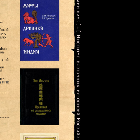
ой
бокой
ия о
елю,
офии
олы
 этой
тем)
ой
ими
) ППВ