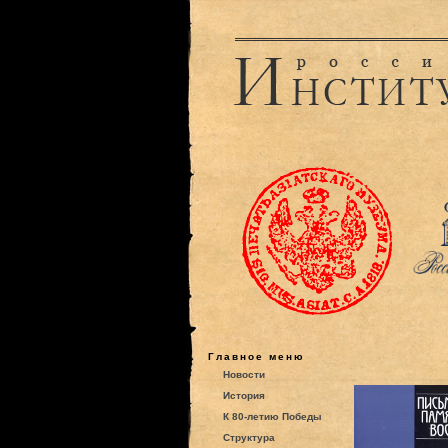
Главное меню
Новости
История
К 80-летию Победы
Структура