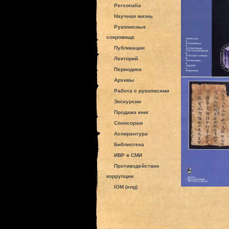
Personalia
Научная жизнь
Рукописные
сокровища
Публикации
Лекторий
Периодика
Архивы
Работа с рукописями
Экскурсии
Продажа книг
Спонсорам
Аспирантура
Библиотека
ИВР в СМИ
Противодействие
коррупции
IOM (eng)