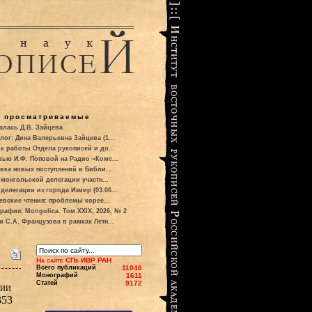
о просматриваемые
алась Д.В. Зайцева
лог: Дина Валерьевна Зайцева (1...
к работы Отдела рукописей и до...
вью И.Ф. Поповой на Радио «Комс...
вка новых поступлений в Библи...
 монгольской делегации участн...
делегации из города Измир (03.06...
евские чтения: проблемы корее...
рафия: Mongolica. Том XXIX, 2026, № 2
и С.А. Французова в рамках Летн...
На сайте СПб ИВР РАН
Всего публикаций
11046
Монографий
1611
Статей
9172
фии
353