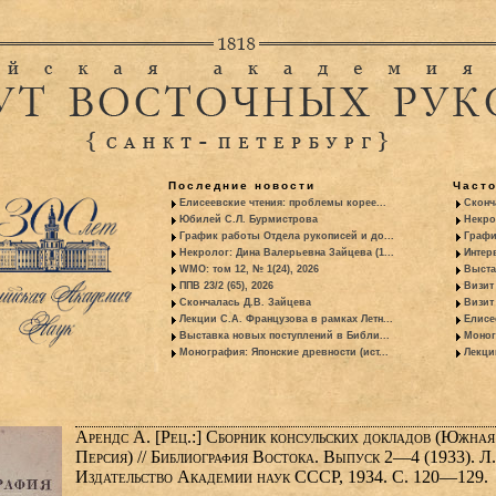
Последние новости
Част
Елисеевские чтения: проблемы корее...
Сконч
Юбилей С.Л. Бурмистрова
Некро
График работы Отдела рукописей и до...
Графи
Некролог: Дина Валерьевна Зайцева (1...
Интер
WMO: том 12, № 1(24), 2026
Выста
ППВ 23/2 (65), 2026
Визит
Скончалась Д.В. Зайцева
Визит 
Лекции С.А. Французова в рамках Летн...
Елисе
Выставка новых поступлений в Библи...
Моног
Монография: Японские древности (ист...
Лекци
Арендс А. [Рец.:] Сборник консульских докладов (Южная
Персия) // Библиография Востока. Выпуск 2—4 (1933). Л.
Издательство Академии наук СССР, 1934. С. 120—129.