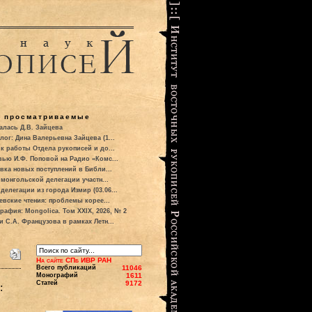
о просматриваемые
алась Д.В. Зайцева
лог: Дина Валерьевна Зайцева (1...
к работы Отдела рукописей и до...
вью И.Ф. Поповой на Радио «Комс...
вка новых поступлений в Библи...
 монгольской делегации участн...
делегации из города Измир (03.06...
евские чтения: проблемы корее...
рафия: Mongolica. Том XXIX, 2026, № 2
и С.А. Французова в рамках Летн...
На сайте СПб ИВР РАН
Всего публикаций
11046
Монографий
1611
Статей
9172
: