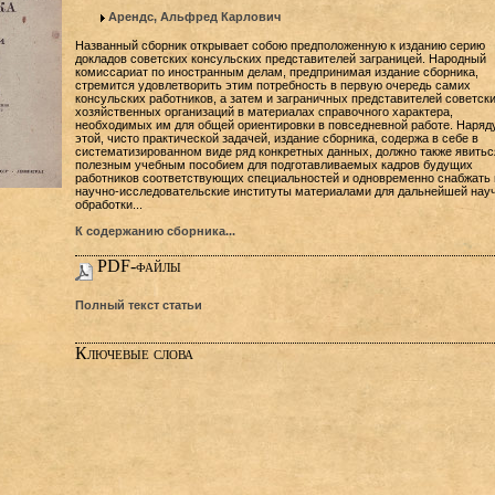
Арендс, Альфред Карлович
Названный сборник открывает собою предположенную к изданию серию
докладов советских консульских представителей заграницей. Народный
комиссариат по иностранным делам, предпринимая издание сборника,
стремится удовлетворить этим потребность в первую очередь самих
консульских работников, а затем и заграничных представителей советск
хозяйственных организаций в материалах справочного характера,
необходимых им для общей ориентировки в повседневной работе. Наряд
этой, чисто практической задачей, издание сборника, содержа в себе в
систематизированном виде ряд конкретных данных, должно также явитьс
полезным учебным пособием для подготавливаемых кадров будущих
работников соответствующих специальностей и одновременно снабжать 
научно-исследовательские институты материалами для дальнейшей нау
обработки...
К содержанию сборника...
PDF-файлы
Полный текст статьи
Ключевые слова