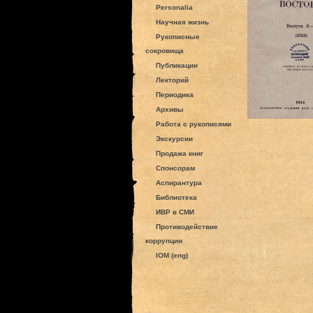
Personalia
Научная жизнь
Рукописные
сокровища
Публикации
Лекторий
Периодика
Архивы
Работа с рукописями
Экскурсии
Продажа книг
Спонсорам
Аспирантура
Библиотека
ИВР в СМИ
Противодействие
коррупции
IOM (eng)