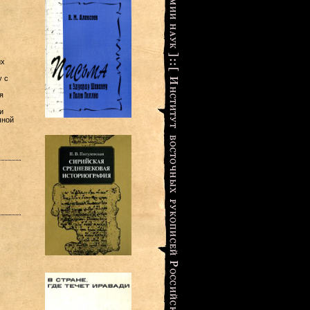
их
у с
я
и
чной