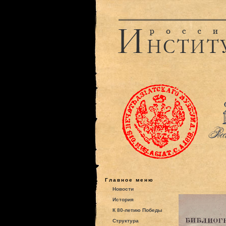
Главное меню
Новости
История
К 80-летию Победы
Структура