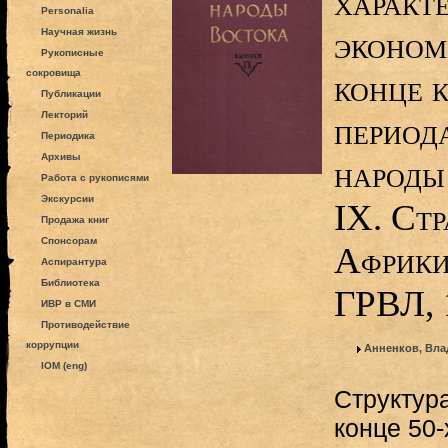
характ
Personalia
эконом
Научная жизнь
Рукописные
сокровища
конце 
Публикации
Лекторий
периода
Периодика
Архивы
народы
Работа с рукописями
Экскурсии
IX. Ст
Продажа книг
Спонсорам
Африки
Аспирантура
Библиотека
ГРВЛ, 
ИВР в СМИ
Противодействие
коррупции
Анненков, Вл
IOM (eng)
Структура
конце 50-