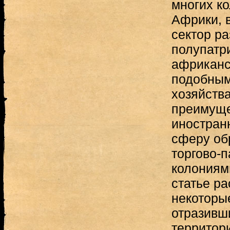
многих к
Африки, 
сектор ра
полупатр
африканс
подобным
хозяйств
преимуще
иностран
сферу об
торгово-
колониям
статье р
некоторы
отразивш
территор