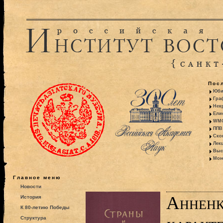
Пос
Юби
Гра
Некр
Ели
WMO:
ППВ 
Ско
Лекц
Выс
Моно
Главное меню
Новости
Анненк
История
К 80-летию Победы
Структура