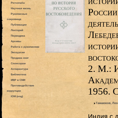
истори
Personalia
России 
Научная жизнь
Рукописные
сокровища
деятель
Публикации
Лекторий
Лебедев
Периодика
Архивы
истори
Работа с рукописями
Экскурсии
восток
Продажа книг
Спонсорам
2. М.: 
Аспирантура
Библиотека
Академ
ИВР в СМИ
Противодействие
1956. 
коррупции
IOM (eng)
Гамаюнов, Лео
Индия с 