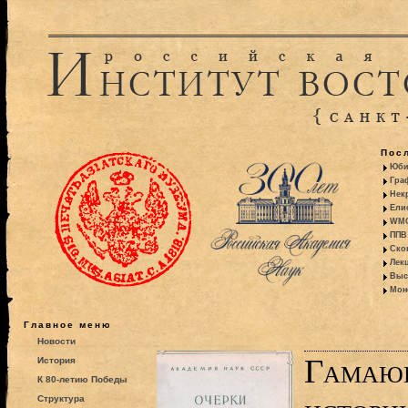
Пос
Юби
Гра
Некр
Ели
WMO:
ППВ 
Ско
Лекц
Выс
Моно
Главное меню
Новости
Гамаюн
История
К 80-летию Победы
Структура