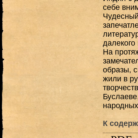
себе вним
Чудесный
запечатле
литерату
далекого
На протя
замечате
образы, 
жили в р
творчеств
Буслаеве,
народных с
К содерж