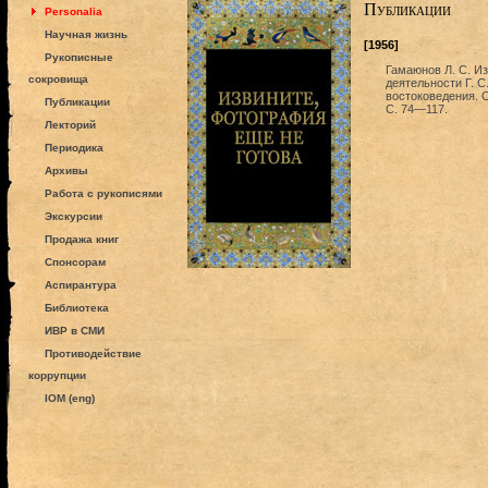
Публикации
Personalia
Научная жизнь
[1956]
Рукописные
Гамаюнов Л. С. Из
сокровища
деятельности Г. С
востоковедения. С
Публикации
С. 74—117.
Лекторий
Периодика
Архивы
Работа с рукописями
Экскурсии
Продажа книг
Спонсорам
Аспирантура
Библиотека
ИВР в СМИ
Противодействие
коррупции
IOM (eng)