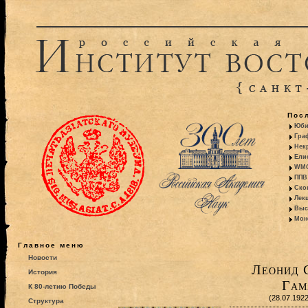
Пос
Юби
Гра
Некр
Ели
WMO:
ППВ 
Ско
Лекц
Выс
Моно
Главное меню
Новости
Леонид 
История
Гам
К 80-летию Победы
(28.07.192
Структура