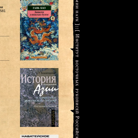
ом
 581