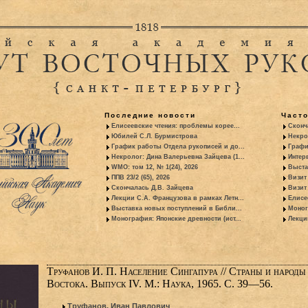
Последние новости
Част
Елисеевские чтения: проблемы корее...
Сконч
Юбилей С.Л. Бурмистрова
Некро
График работы Отдела рукописей и до...
Графи
Некролог: Дина Валерьевна Зайцева (1...
Интер
WMO: том 12, № 1(24), 2026
Выста
ППВ 23/2 (65), 2026
Визит
Скончалась Д.В. Зайцева
Визит 
Лекции С.А. Французова в рамках Летн...
Елисе
Выставка новых поступлений в Библи...
Моног
Монография: Японские древности (ист...
Лекци
Труфанов И. П. Население Сингапура // Страны и народы
Востока. Выпуск IV. М.: Наука, 1965. С. 39—56.
Труфанов, Иван Павлович