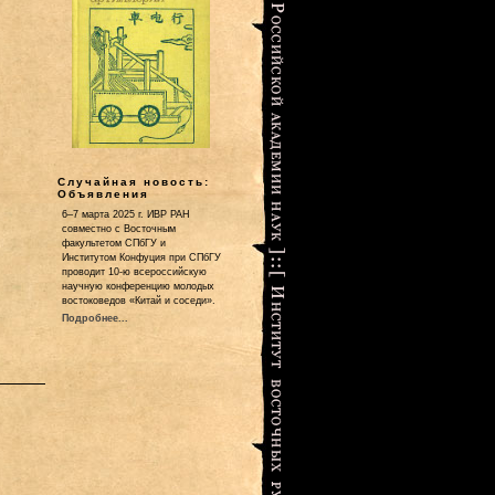
Случайная новость:
Объявления
6–7 марта 2025 г. ИВР РАН
совместно с Восточным
факультетом СПбГУ и
Институтом Конфуция при СПбГУ
проводит 10-ю всероссийскую
научную конференцию молодых
востоковедов «Китай и соседи».
Подробнее...