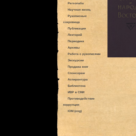
Personalia
Научная жизнь
Рукописные
сокровища
Публикации
Лекторий
Периодика
Архивы
Работа с рукописями
Экскурсии
Продажа книг
Спонсорам
Аспирантура
Библиотека
ИВР в СМИ
Противодействие
коррупции
IOM (eng)