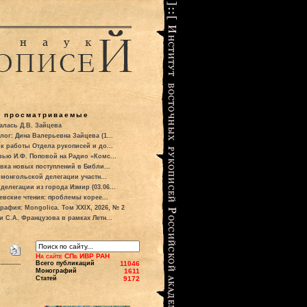
о просматриваемые
алась Д.В. Зайцева
лог: Дина Валерьевна Зайцева (1...
к работы Отдела рукописей и до...
вью И.Ф. Поповой на Радио «Комс...
вка новых поступлений в Библи...
 монгольской делегации участн...
делегации из города Измир (03.06...
евские чтения: проблемы корее...
рафия: Mongolica. Том XXIX, 2026, № 2
и С.А. Французова в рамках Летн...
На сайте СПб ИВР РАН
Всего публикаций
11046
Монографий
1611
Статей
9172