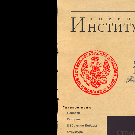
Главное меню
Новости
История
К 80-летию Победы
Структура