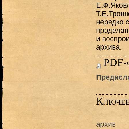
Е.Ф.Яковл
Т.Е.Трош
нередко 
проделан
и воспро
архива.
PDF-
Предисло
Ключев
архив