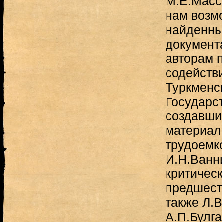
М.Е.Масс
нам возм
найденны
документ
авторам 
содейств
Туркменс
Государс
создавши
материал
трудоемк
И.Н.Ванни
критичес
предшест
также Л.В
А.П.Булга