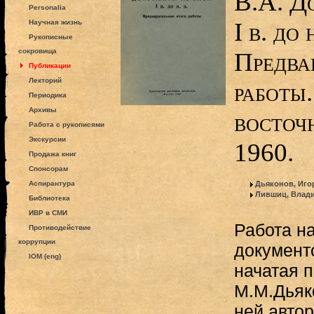
В.А. Д
Personalia
I в. до 
Научная жизнь
Рукописные
сокровища
Предва
Публикации
Лекторий
работы.
Периодика
Архивы
восточ
Работа с рукописями
Экскурсии
1960.
Продажа книг
Спонсорам
Аспирантура
Дьяконов, Иго
Лившиц, Влад
Библиотека
ИВР в СМИ
Работа н
Противодействие
коррупции
документо
IOM (eng)
начатая 
М.М.Дьяк
ней автор