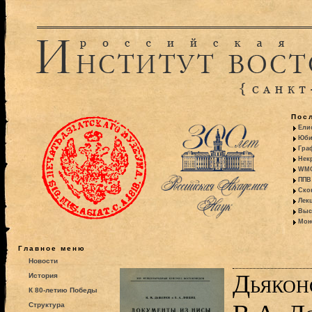
Пос
Ели
Юби
Гра
Некр
WMO:
ППВ 
Ско
Лекц
Выс
Моно
Главное меню
Новости
Дьякон
История
К 80-летию Победы
Структура