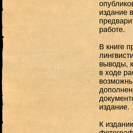
опублико
издание в
предварит
работе.
В книге 
лингвист
выводы, 
в ходе р
возможны
дополнени
документо
издание.
К издани
фотограф