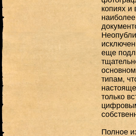
копиях и 
наиболее
документ
Неопубли
исключен
еще подл
тщательн
основном 
типам, чт
настоящей
только вс
цифровым
собствен
Полное и