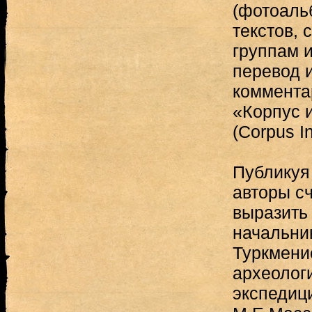
(фотоаль
текстов,
группам и
перевод 
комментар
«Корпус 
(Corpus I
Публикуя
авторы с
выразить
начальни
Туркмени
археолог
экспедиц