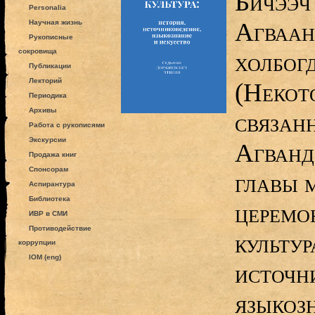
Бичээч
Personalia
Агваан
Научная жизнь
Рукописные
сокровища
холбог
Публикации
Лекторий
(Некот
Периодика
Архивы
связан
Работа с рукописями
Экскурсии
Агванд
Продажа книг
Спонсорам
главы 
Аспирантура
Библиотека
церемо
ИВР в СМИ
Противодействие
культур
коррупции
IOM (eng)
источн
языкозн