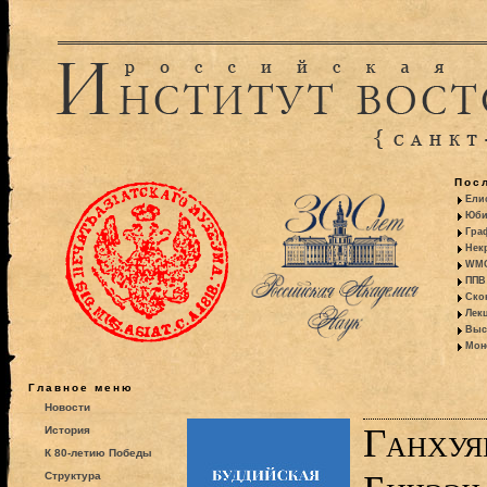
Пос
Ели
Юби
Гра
Некр
WMO:
ППВ 
Ско
Лекц
Выс
Моно
Главное меню
Новости
Ганхуя
История
К 80-летию Победы
Структура