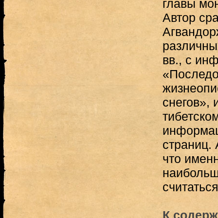
главы мо
Автор ср
Агвандор
различных
вв., с ин
«Последо
жизнеопи
снегов», 
тибетском
информац
страниц. 
что имен
наибольш
считатьс
К содерж