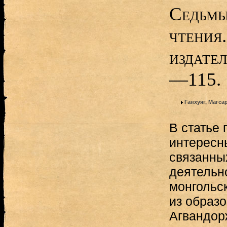
Седьмы
чтения.
издател
—115.
Ганхуяг, Магса
В статье 
интересн
связанны
деятельн
монгольск
из образ
Агвандор