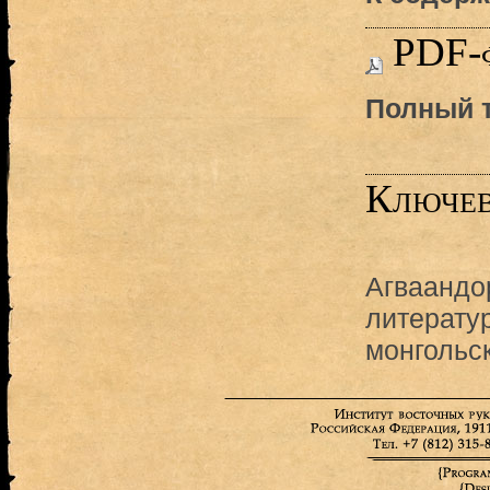
PDF-
Полный т
Ключев
Агваандо
литерату
монгольс