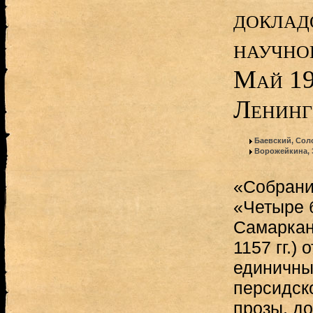
доклад
научно
Май 19
Ленинг
Баевский, Сол
Ворожейкина, 
«Собрани
«Четыре 
Самаркан
1157 гг.) 
единичны
персидск
прозы, д