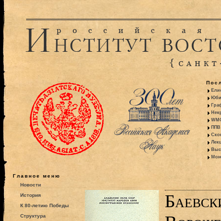
Пос
Ели
Юби
Гра
Некр
WMO:
ППВ 
Ско
Лекц
Выс
Моно
Главное меню
Новости
Баевски
История
К 80-летию Победы
Структура