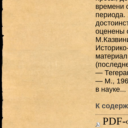
времени 
периода.
достоинс
оценены 
М.Казвини
Историко
материал
(последн
— Тегеран
— М., 19
в науке...
К содерж
PDF-