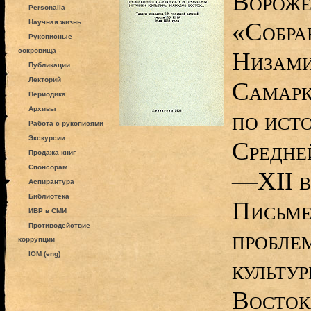
Вороже
Personalia
«Собра
Научная жизнь
Рукописные
сокровища
Низами
Публикации
Лекторий
Самарк
Периодика
Архивы
по ист
Работа с рукописями
Экскурсии
Средне
Продажа книг
Спонсорам
—ХII вв
Аспирантура
Библиотека
Письме
ИВР в СМИ
Противодействие
пробле
коррупции
IOM (eng)
культу
Восток