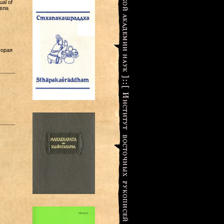
al of
вела
торая