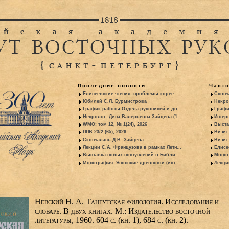
Последние новости
Част
Елисеевские чтения: проблемы корее...
Сконч
Юбилей С.Л. Бурмистрова
Некро
График работы Отдела рукописей и до...
Графи
Некролог: Дина Валерьевна Зайцева (1...
Интер
WMO: том 12, № 1(24), 2026
Выста
ППВ 23/2 (65), 2026
Визит
Скончалась Д.В. Зайцева
Визит 
Лекции С.А. Французова в рамках Летн...
Елисе
Выставка новых поступлений в Библи...
Моног
Монография: Японские древности (ист...
Лекци
Невский Н. А. Тангутская филология. Исследования и
словарь. В двух книгах. М.: Издательство восточной
литературы, 1960. 604 с. (кн. 1), 684 с. (кн. 2).