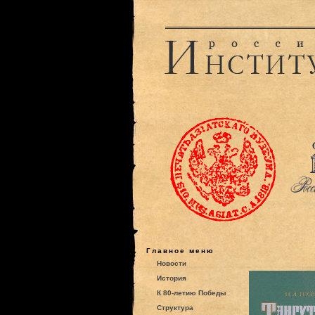
Главное меню
Новости
История
К 80-летию Победы
Структура