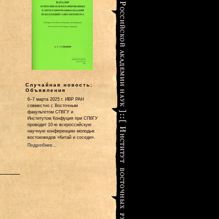
Случайная новость:
Объявления
6–7 марта 2025 г. ИВР РАН
совместно с Восточным
факультетом СПбГУ и
Институтом Конфуция при СПбГУ
проводит 10-ю всероссийскую
научную конференцию молодых
востоковедов «Китай и соседи».
Подробнее...