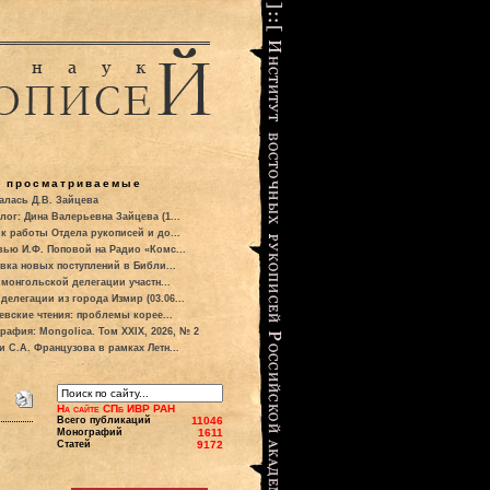
о просматриваемые
алась Д.В. Зайцева
лог: Дина Валерьевна Зайцева (1...
к работы Отдела рукописей и до...
вью И.Ф. Поповой на Радио «Комс...
вка новых поступлений в Библи...
 монгольской делегации участн...
делегации из города Измир (03.06...
евские чтения: проблемы корее...
рафия: Mongolica. Том XXIX, 2026, № 2
и С.А. Французова в рамках Летн...
На сайте СПб ИВР РАН
Всего публикаций
11046
Монографий
1611
Статей
9172