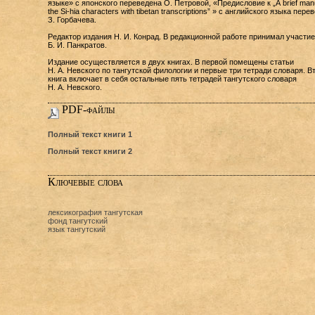
языке» с японского переведена О. Петровой, «Предисловие к „А brief manu
the Si-hia characters with tibetan transcriptions” » с английского языка пере
З. Горбачева.
Редактор издания Н. И. Конрад. В редакционной работе принимал участие
Б. И. Панкратов.
Издание осуществляется в двух книгах. В первой помещены статьи
Н. А. Невского по тангутской филологии и первые три тетради словаря. В
книга включает в себя остальные пять тетрадей тангутского словаря
Н. А. Невского.
PDF-файлы
Полный текст книги 1
Полный текст книги 2
Ключевые слова
лексикография тангутская
фонд тангутский
язык тангутский