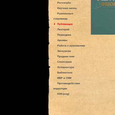
Personalia
Научная жизнь
Рукописные
сокровища
Публикации
Лекторий
Периодика
Архивы
Работа с рукописями
Экскурсии
Продажа книг
Спонсорам
Аспирантура
Библиотека
ИВР в СМИ
Противодействие
коррупции
IOM (eng)