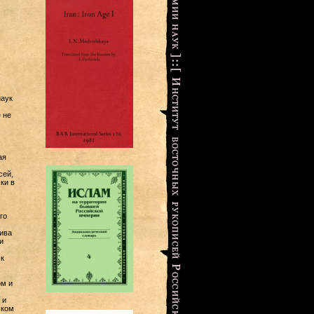
наук
 не
ая
сей,
ки в
го
ива
и
к
ом и
 и
ском