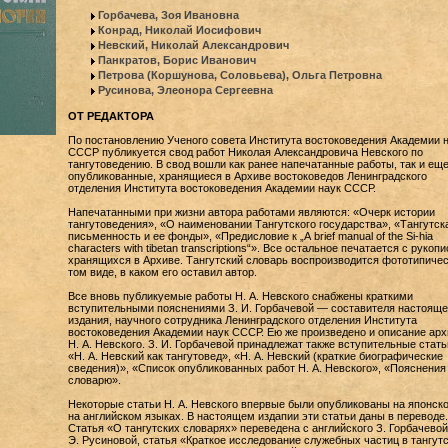
Горбачева, Зоя Ивановна
Конрад, Николай Иосифович
Невский, Николай Александрович
Панкратов, Борис Иванович
Петрова (Коршунова, Соловьева), Ольга Петровна
Русинова, Элеонора Сергеевна
ОТ РЕДАКТОРА
По постановлению Ученого совета Института востоковедения Академии 
СССР публикуется свод работ Николая Александровича Невского по
тангутоведению. В свод вошли как ранее напечатанные работы, так и еще
опубликованные, хранящиеся в Архиве востоковедов Ленинградского
отделения Института востоковедения Академии наук СССР.
Напечатанными при жизни автора работами являются: «Очерк истории
тангутоведения», «О наименовании Тангутского государства», «Тангутск
письменность и ее фонды», «Предисловие к „А brief manual of the Si-hia
characters with tibetan transcriptions“». Все остальное печатается с рукопи
хранящихся в Архиве. Тангутский словарь воспроизводится фототипичес
том виде, в каком его оставил автор.
Все вновь публикуемые работы Н. А. Невского снабжены краткими
вступительными пояснениями З. И. Горбачевой — составителя настояще
издания, научного сотрудника Ленинградского отделения Института
востоковедения Академии наук СССР. Ею же произведено и описание арх
Н. А. Невского. З. И. Горбачевой принадлежат также вступительные стать
«Н. А. Невский как тангутовед», «Н. А. Невский (краткие биографические
сведения)», «Список опубликованных работ Н. А. Невского», «Пояснения 
словарю».
Некоторые статьи Н. А. Невского впервые были опубликованы на японск
на английском языках. В настоящем издапии эти статьи даны в переводе.
Статья «О тангутских словарях» переведена с английского З. Горбачевой
Э. Русиновой, статья «Краткое исследование служебных частиц в тангут