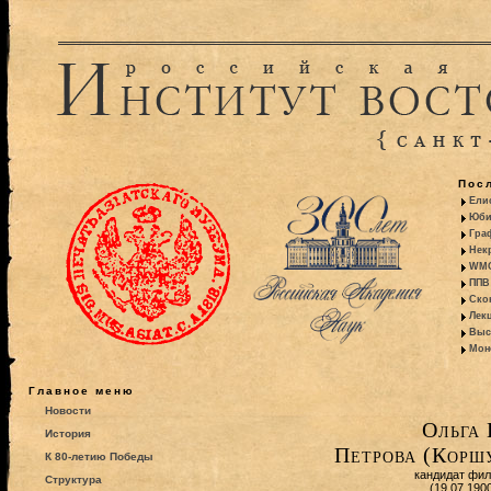
Пос
Ели
Юби
Гра
Некр
WMO:
ППВ 
Ско
Лекц
Выс
Моно
Главное меню
Новости
Ольга 
История
Петрова (Коршу
К 80-летию Победы
кандидат фил
Структура
(19.07.190