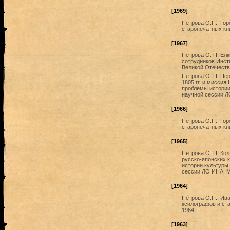
[1969]
Петрова О.П., Гор
старопечатных книг
[1967]
Петрова О. П. Елк
сотрудников Инст
Великой Отечестве
Петрова О. П. Пе
1805 гг. и миссия
проблемы истории 
научной сессии ЛО
[1966]
Петрова О.П., Гор
старопечатных книг
[1965]
Петрова О. П. Кол
русско-японских 
истории культуры 
сессии ЛО ИНА. Ма
[1964]
Петрова О.П., Ива
ксилографов и ста
1964.
[1963]