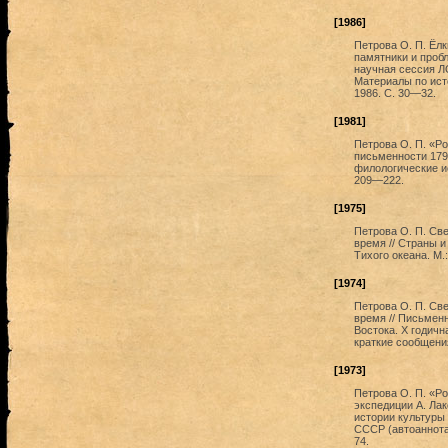
[1986]
Петрова О. П. Ёл
памятники и пробл
научная сессия ЛО
Материалы по исто
1986. С. 30—32.
[1981]
Петрова О. П. «Р
письменности 1796
филологические ис
209—222.
[1975]
Петрова О. П. Све
время // Страны и
Тихого океана. М.
[1974]
Петрова О. П. Све
время // Письмен
Востока. X годич
краткие сообщения
[1973]
Петрова О. П. «Р
экспедиции А. Ла
истории культуры
СССР (автоаннотац
74.