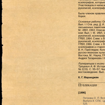
ксилографов, которые
Участвовала в написа
рукописей, ксилограф
Была членом правле
Корея.
Основные работы:
О
Вып. I / Отв. ред. Д.
письменных памятников
М.: ИВЛ, 1963; Описа
книг. Вып. I. М.: ИВЛ,
рукописей, ксилографо
ГРВЛ, 1964. Совм. с В
рукописей, ксилографо
ГРВЛ, 1966. Совм. с В
ксилографов и старопе
В. Н. Гореглядом; Кол
русско-японских культ
Востока. М.: Наука, Г
Андрея Татаринова / И
Литература о жизни 
Троцевич А. Ф.
История
№ 2(15). С. 55–57;
Чиг
востоковедение. Вып. 
К. Г. Маранджян
Публикации
[1996]
Петрова О. П. Всп
Выпуск 8. СПб.: Ц
525.