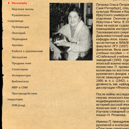
Personalia
Петрова Ольга Петровн
СанктПетербург], спе
Научная жизнь
культуре Японии и Ко
Иркутского университ
Рукописные
отделение. Окончив у
сокровища
Иркутска и Читы. В 1
язык на курсах судов
Публикации
помощником инструкто
Тихоокеанского секре
Лекторий
Дальневосточный крае
Периодика
кафедры япон. языка.
ассистентом в ЛИФЛИ
Архивы
факультет ЛГУ (1937)
филологии. Вела заня
Работа с рукописями
учебные пособия — «У
«Стабильный учебник
Экскурсии
заведений (1940). Од
Продажа книг
японской военно-морс
японистики. П. прожил
Спонсорам
коллегами по восточн
рукописного фондов, в
Аспирантура
после эвакуации унив
1966: м. н. с. (1942),
Библиотека
должность зав. кафедр
ИВР в СМИ
диссертации «Японска
Противодействие
После войны исследов
генезис японского яз
коррупции
модифицировалось по
историей русской япо
IOM (eng)
японских книг с марг
Изучала словарный со
языка» Н. Резанова.
Именно П. принадлежи
рукописей и ксилогра
«Описание памятников