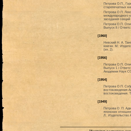
Петрова О.П., Гор
старопечатных книг
Петрова О.П. Лекс
международного ко
заседания секций 
Петрова О.П. Опи
Выпуск II / Ответ
[1960]
Невский Н. А. Тан
книгах. М.: Издате
(кн. 2).
[1956]
Петрова О.П. Опи
Выпуск 1 / Ответс
Академии Наук СС
[1954]
Петрова О.П. Соб
востоковедения А
востоковедения. Т
[1949]
Петрова О. П. Адм
японских отношени
Л.: Издательство 