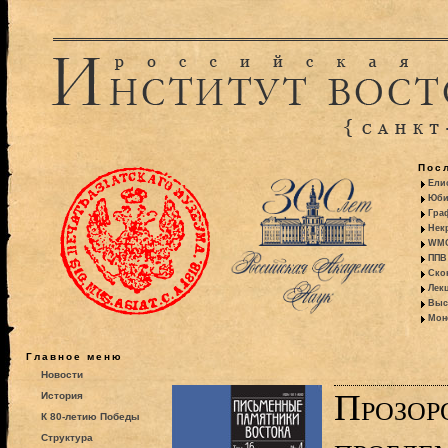
Пос
Ели
Юби
Гра
Некр
WMO:
ППВ 
Ско
Лекц
Выс
Моно
Главное меню
Новости
Прозор
История
К 80-летию Победы
Структура