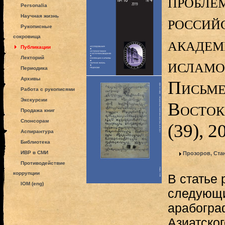
пробле
Personalia
россий
Научная жизнь
Рукописные
сокровища
академ
Публикации
Лекторий
исламо
Периодика
Архивы
Письме
Работа с рукописями
Экскурсии
Восток
Продажа книг
Спонсорам
(39), 2
Аспирантура
Библиотека
ИВР в СМИ
Прозоров, Ста
Противодействие
коррупции
В статье
IOM (eng)
следующи
арабогра
Азиатско