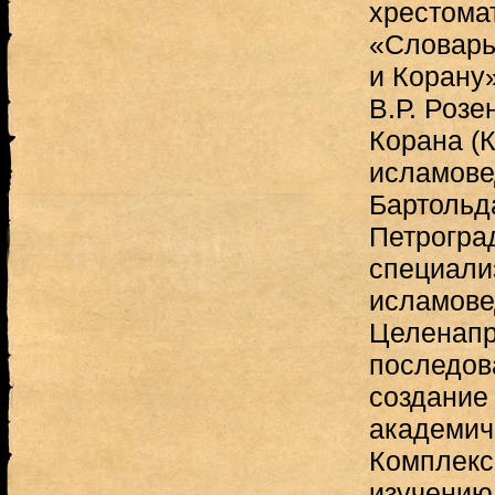
хрестома
«Словарь
и Корану»
В.Р. Розе
Корана (К
исламове
Бартольд
Петрогра
специали
исламовед
Целенапр
последов
создание
академич
Комплекс
изучению