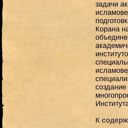
задачи а
исламове
подготовк
Корана на
объедине
академич
институт
специаль
исламове
специали
создание
многопро
Институт
К содерж