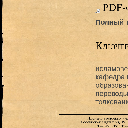
PDF-
Полный т
Ключев
исламове
кафедра 
образова
переводы
толкован