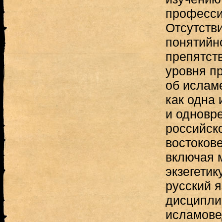
професси
Отсутств
понятийно
препятс
уровня п
об ислам
как одна 
и одновр
российск
востоков
включая 
экзегетик
русский 
дисципли
исламове