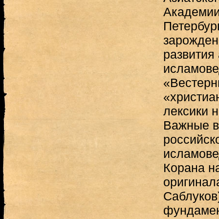
Академии 
Петербург
зарожден
развития
исламове
«Вестерн
«христиа
лексики н
Важные в
российск
исламове
Корана на
оригинала
Саблуков
фундамен