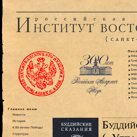
Пос
Юби
Гра
Некр
Ели
WMO:
ППВ 
Ско
Лекц
Выс
Моно
Главное меню
Новости
Буддий
История
К 80-летию Победы
Структура