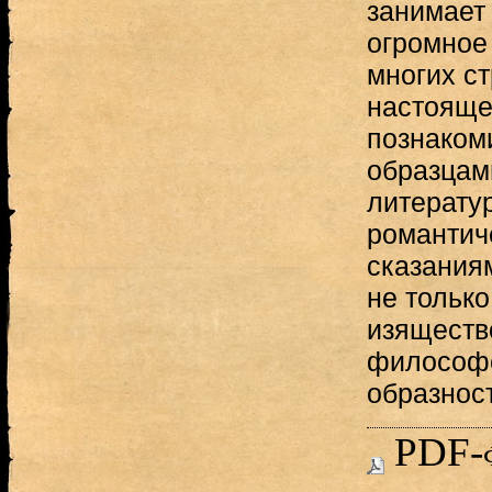
занимает 
огромное
многих с
настояще
познаком
образцам
литерату
романтич
сказания
не только
изяществ
философс
образнос
PDF-