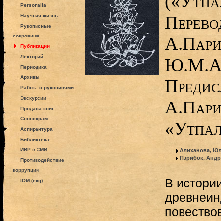
(«Утпал
Personalia
Перево
Научная жизнь
Рукописные
сокровища
А.Пари
Публикации
Лекторий
Ю.М.А
Периодика
Архивы
Предисл
Работа с рукописями
Экскурсии
А.Пари
Продажа книг
Спонсорам
«Утпала
Аспирантура
Библиотека
ИВР в СМИ
Алиханова, Юл
Парибок, Андр
Противодействие
коррупции
В истори
IOM (eng)
древнеин
повество