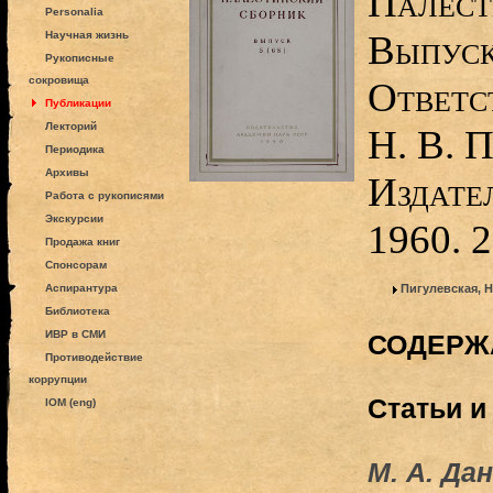
Палест
Personalia
Выпуск 
Научная жизнь
Рукописные
сокровища
Ответс
Публикации
Лекторий
Н. В. П
Периодика
Архивы
Издате
Работа с рукописями
Экскурсии
1960. 2
Продажа книг
Спонсорам
Аспирантура
Пигулевская, 
Библиотека
ИВР в СМИ
СОДЕРЖ
Противодействие
коррупции
Cтатьи и
IOM (eng)
М. А. Да