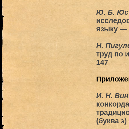
Ю. Б. Ю
исследо
языку — 
Н. Пигул
труд по 
147
Приложе
И. Н. Ви
конкорда
традици
(буква ג)