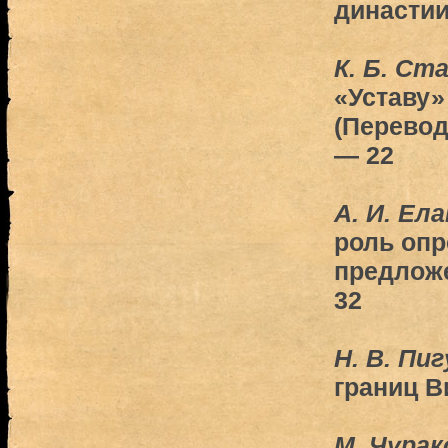
династи
К. Б. Ст
«Уставу
(Перевод
— 22
А. И. Ел
роль оп
предложе
32
Н. В. Пи
границ Ви
М. Чурак