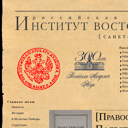
Пос
Ели
Юби
Гра
Некр
WMO:
ППВ 
Ско
Лекц
Выс
Моно
Главное меню
Новости
[Право
История
К 80-летию Победы
Структура