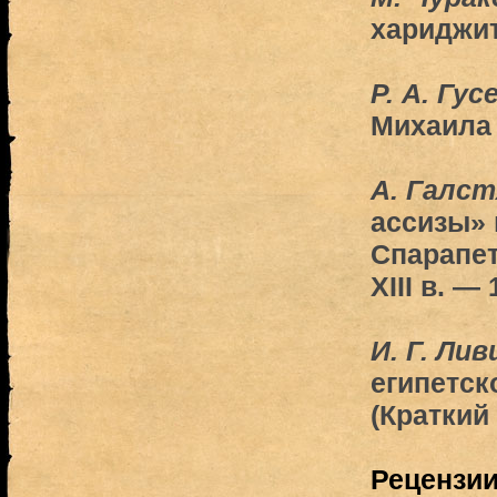
хариджит
Р. А. Гус
Михаила
А. Галст
ассизы» 
Спарапет
XIII в. — 
И. Г. Ли
египетск
(Краткий
Рецензи