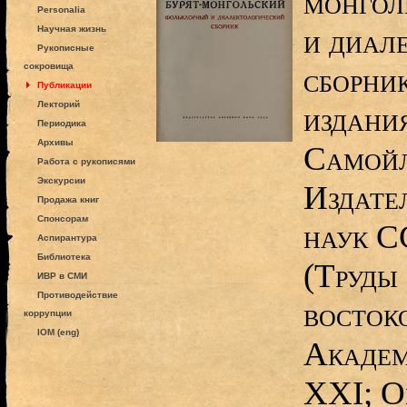
монгол
Personalia
и диал
Научная жизнь
Рукописные
сокровища
сборник
Публикации
Лекторий
издания
Периодика
Архивы
Самойл
Работа с рукописями
Экскурсии
Издате
Продажа книг
Спонсорам
наук СС
Аспирантура
Библиотека
(Труды
ИВР в СМИ
Противодействие
восток
коррупции
IOM (eng)
Академ
XXI; О