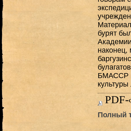
экспедиц
учреждени
Материал
бурят бы
Академии
наконец,
баргузинс
булагато
БМАССР э
культуры л
PDF-
Полный т