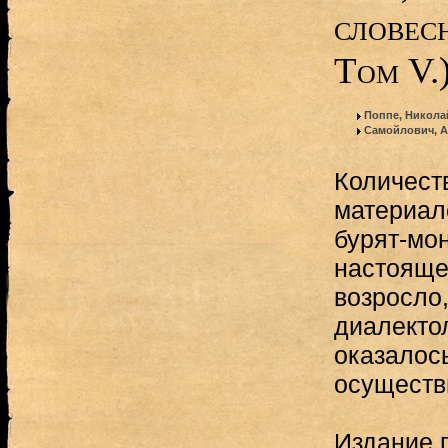
словес
Том V.
Поппе, Никола
Самойлович, А
Количест
материал
бурят-мон
настояще
возросло,
диалекто
оказалос
осуществ
Издание 