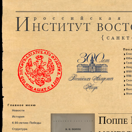
Пос
Ели
Юби
Гра
Некр
WMO:
ППВ 
Ско
Лекц
Выс
Моно
Главное меню
Новости
Поппе 
История
К 80-летию Победы
Структура