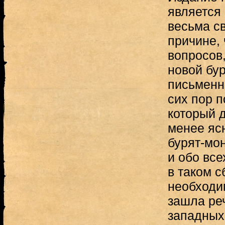
является
весьма с
причине,
вопросов
новой бу
письменн
сих пор п
который 
менее яс
бурят-мо
и обо все
в таком 
необходим
зашла ре
западных