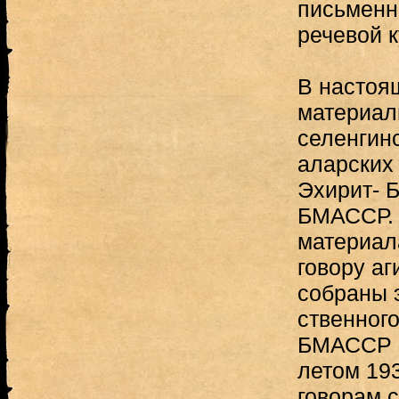
письменн
речевой к
В настоя
материал
селенгинс
аларских 
Эхирит- Б
БМАССР. 
материал
говору аг
собраны 
ственного
БМАССР 
летом 193
говорам 