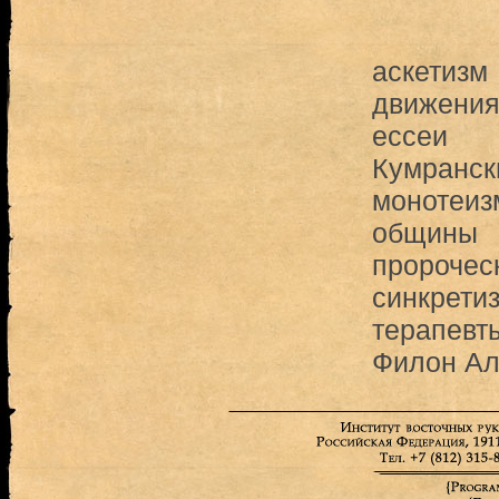
аскетизм
движения
ессеи
Кумранск
монотеиз
общины
пророчес
синкрети
терапевт
Филон Ал