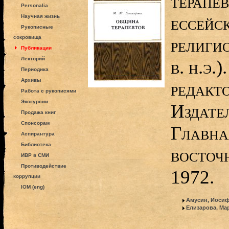
терапев
Personalia
ессейс
Научная жизнь
Рукописные
сокровища
религи
Публикации
Лекторий
в. н.э.
Периодика
Архивы
редакт
Работа с рукописями
Экскурсии
Издате
Продажа книг
Спонсорам
Главна
Аспирантура
Библиотека
восточ
ИВР в СМИ
Противодействие
1972.
коррупции
IOM (eng)
Амусин, Иоси
Елизарова, Ма