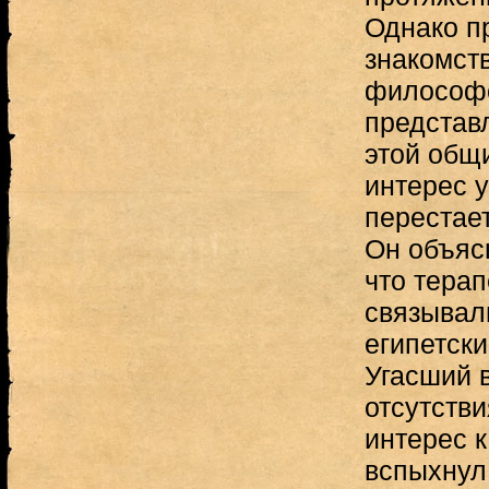
Однако п
знакомст
философс
представ
этой общ
интерес у
перестае
Он объяс
что терап
связывал
египетск
Угасший в
отсутств
интерес к
вспыхнул 