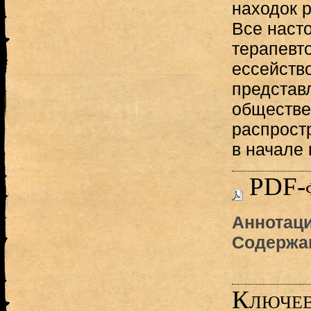
находок 
Все наст
терапевт
ессейство
представ
обществе
распрост
в начале 
PDF-
Аннотаци
Содержа
Ключев