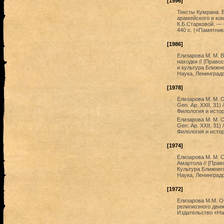
[1996]
Тексты Кумрана. В
арамейского и ко
К.Б.Старковой. —
440 с. («Памятник
[1986]
Елизарова М. М. 
находки // [Право
и культура Ближне
Наука, Ленинградс
[1978]
Елизарова М. М. 
Gen. Ар. XXII, 31)
Филология и истор
Елизарова М. М. 
Gen. Ар. XXII, 31)
Филология и истор
[1974]
Елизарова М. М. С
Амартола // [Прав
Культура Ближнего
Наука, Ленинградс
[1972]
Елизарова М.М. О
религиозного движ
Издательство «Нау