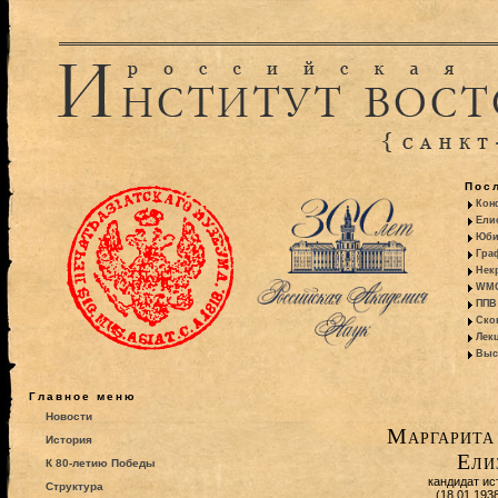
Пос
Кон
Ели
Юби
Гра
Некр
WMO:
ППВ 
Ско
Лекц
Выс
Главное меню
Новости
Маргарита
История
Ели
К 80-летию Победы
кандидат ис
Структура
(18.01.193