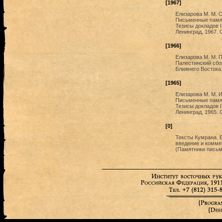
[1967]
Елизарова М. М. О
Письменные памят
Тезисы докладов I
Ленинград, 1967. 
[1966]
Елизарова М. М. П
Палестинский сбор
Ближнего Востока.
[1965]
Елизарова М. М. И
Письменные памят
Тезисы докладов I
Ленинград, 1965. 
[0]
Тексты Кумрана. В
введение и коммен
(Памятники письме