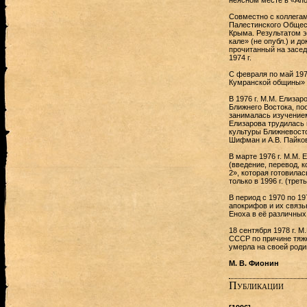
неясном месте в «Апок
Совместно с коллегам
Палестинского Общест
Крыма. Результатом э
кале» (не опубл.) и д
прочитанный на засед
1974 г.
С февраля по май 197
Кумранской общины» 
В 1976 г. М.М. Елиза
Ближнего Востока, пос
занималась изучением
Елизарова трудилась 
культуры Ближневосточ
Шифман и А.В. Пайко
В марте 1976 г. М.М. 
(введение, перевод, 
2», которая готовила
только в 1996 г. (тре
В период с 1970 по 1
апокрифов и их связь
Еноха в её различных 
18 сентября 1978 г. 
СССР по причине тяже
умерла на своей родине
М. В. Фионин
Публикации