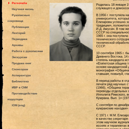
Personalia
Родилась 18 января 19
служащего и домохозя
Научная жизнь
В 1956 г. поступила н
Рукописные
университета, который
сокровища
Елизарова успешно за
традиции», положител
Публикации
И.Д. Амусин. В том ж
СССР по специальност
Лекторий
1965 г. она поступил
Периодика
технического сотрудн
технической обработ
Архивы
СССР.
Работа с рукописями
10 сентября 1965 г. б
Древнего Востока. 14
Экскурсии
степень кандидата ис
Продажа книг
«Египетская община те
основе кандидатской 
Спонсорам
монография «Община т
ставшая, пожалуй, гл
Аспирантура
В период работы в от
Библиотека
печати ряд научных с
ИВР в СМИ
(1966), «Община тера
переводы отдельных 
Противодействие
Ипполита Римского, в
Кумрана. Вып. 1» (197
коррупции
С сентября по декабрь
IOM (eng)
кумранские находки» 
С 1971 г. М.М. Елиза
в качестве секретаря
этом научном журнале
ессеях и терапевтах 