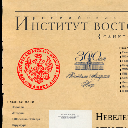
Пос
Ели
Юби
Гра
Некр
WMO:
ППВ 
Ско
Лекц
Выс
Моно
Главное меню
Новости
Невеле
История
К 80-летию Победы
Структура