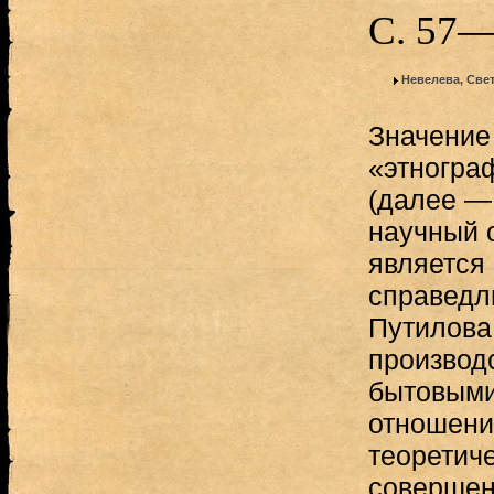
С. 57—
Невелева, Све
Значение
«этногра
(далее — 
научный 
является
справедл
Путилова,
производ
бытовыми
отношени
теоретич
совершен