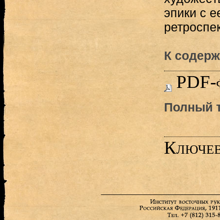
эпики с е
ретроспек
К содерж
PDF-
Полный т
Ключев