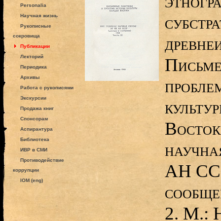
этногр
Personalia
субстра
Научная жизнь
Рукописные
сокровища
древнеи
Публикации
Лекторий
Письме
Периодика
Архивы
пробле
Работа с рукописями
Экскурсии
культу
Продажа книг
Спонсорам
Восток
Аспирантура
Библиотека
научна
ИВР в СМИ
Противодействие
АН ССС
коррупции
IOM (eng)
сообщен
2. М.: 