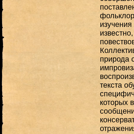
поставле
фольклор
изучения 
известно,
повество
Коллекти
природа 
импровиз
воспроиз
текста об
специфич
которых в
сообщени
консерва
отражени