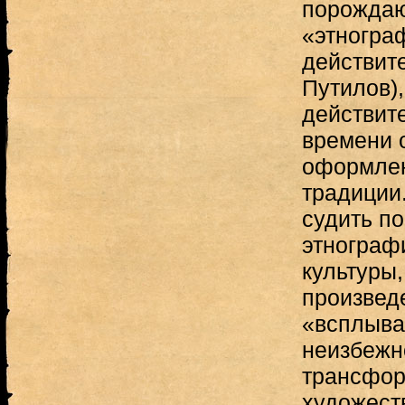
порожда
«этногра
действите
Путилов),
действит
времени 
оформле
традиции
судить п
этнограф
культуры
произвед
«всплыва
неизбежн
трансфор
художест