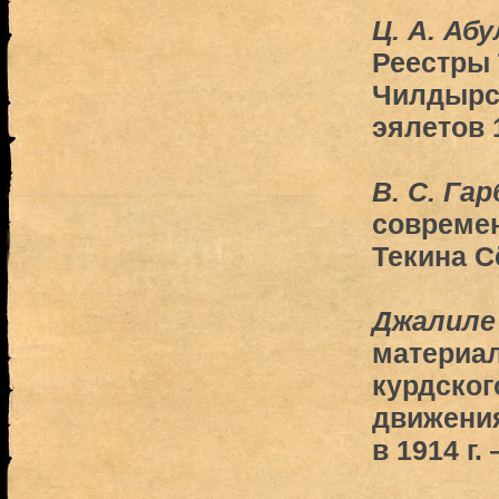
Ц. А. Абу
Реестры 
Чилдырск
эялетов 
В. С. Га
современ
Текина С
Джалиле
материал
курдског
движения
в 1914 г.