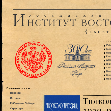
Пос
Юби
Гра
Некр
Ели
WMO:
ППВ 
Ско
Лекц
Выс
Моно
Главное меню
Новости
Тюркол
История
К 80-летию Победы
Структура