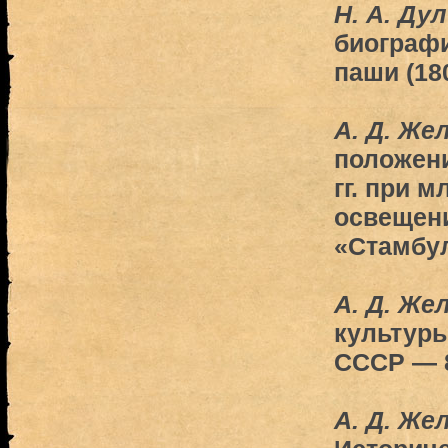
Н. А. Ду
биограф
паши (18
А. Д. Же
положени
гг. при м
освещени
«Стамбул
А. Д. Же
культуры
СССР — 
А. Д. Же