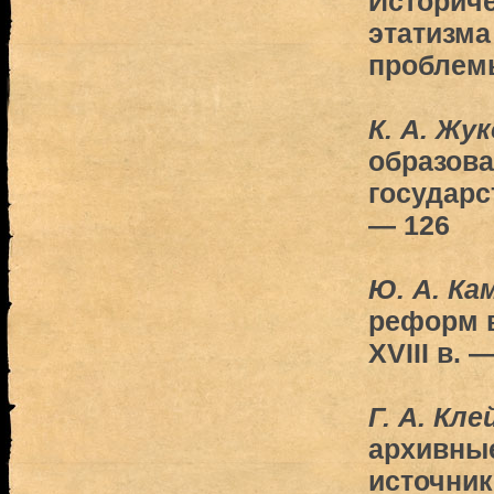
Историче
этатизма
проблем
К. А. Жу
образова
государс
— 126
Ю. А. Ка
реформ в
XVIII в. 
Г. А. Кл
архивны
источник