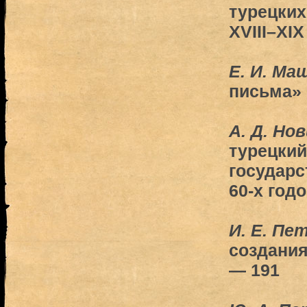
турецких
XVIII–XIX
Е. И. Ма
письма» 
А. Д. Но
турецкий
государс
60-х годо
И. Е. Пе
создания
— 191