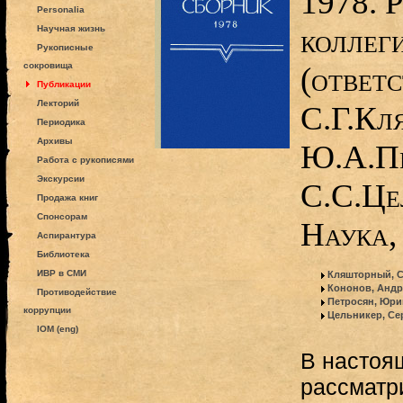
1978. 
Personalia
коллег
Научная жизнь
Рукописные
сокровища
(ответс
Публикации
Лекторий
С.Г.Кл
Периодика
Архивы
Ю.А.Пе
Работа с рукописями
Экскурсии
С.С.Це
Продажа книг
Спонсорам
Наука,
Аспирантура
Библиотека
ИВР в СМИ
Кляшторный, С
Кононов, Андр
Противодействие
Петросян, Юри
коррупции
Цельникер, Се
IOM (eng)
В настоя
рассматр