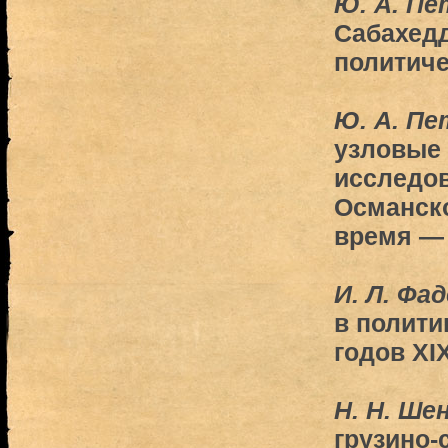
Ю. А. Пе
Сабахедд
политиче
Ю. А. Пе
узловые
исследов
Османско
время —
И. Л. Фа
в полити
годов XIX
Н. Н. Ше
грузино-