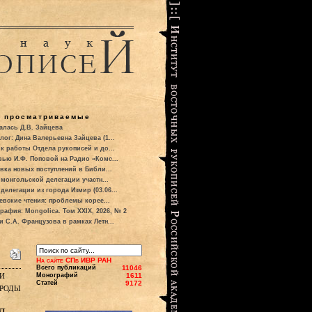
о просматриваемые
алась Д.В. Зайцева
лог: Дина Валерьевна Зайцева (1...
к работы Отдела рукописей и до...
вью И.Ф. Поповой на Радио «Комс...
вка новых поступлений в Библи...
 монгольской делегации участн...
делегации из города Измир (03.06...
евские чтения: проблемы корее...
рафия: Mongolica. Том XXIX, 2026, № 2
и С.А. Французова в рамках Летн...
На сайте СПб ИВР РАН
Всего публикаций
11046
и
Монографий
1611
Статей
9172
ароды