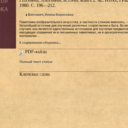
География, этнография, история. Книга 2. М.: Наука, ГРВ
1980. С. 196—212.
Бентович, Илона Борисовна
Памятники изобразительного искусства, в частности стенная живопись, 
богатейший источник для изучения различных сторон жизни и быта. Во м
случаях она является единственным источником для изучения предметов
находящих отражения ни в письменных памятниках, ни в археологически
материалах...
К содержанию сборника...
PDF-файлы
Полный текст статьи
Ключевые слова