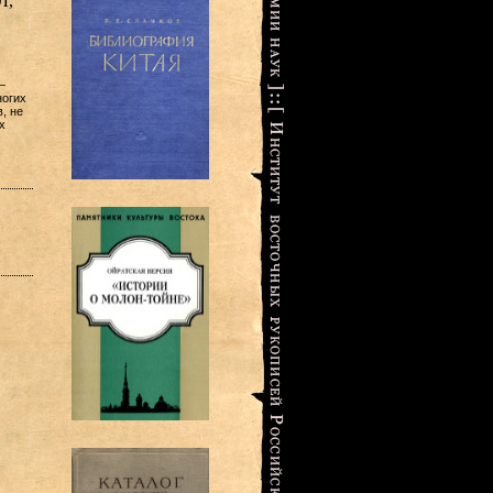
Л,
—
ногих
, не
х