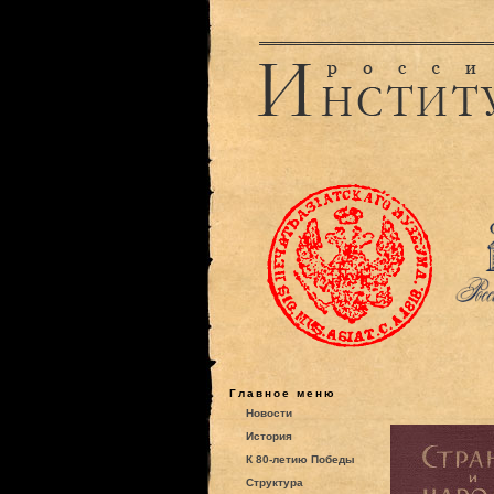
Главное меню
Новости
История
К 80-летию Победы
Структура