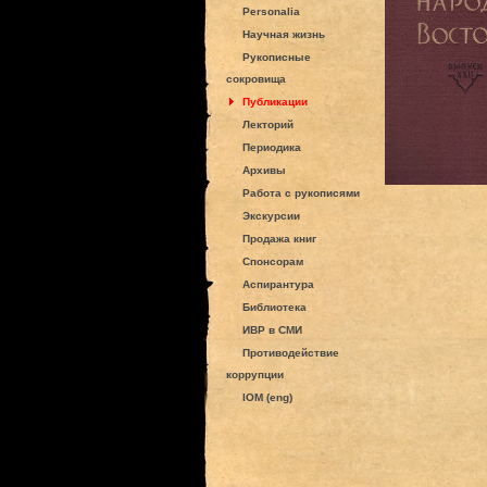
Personalia
Научная жизнь
Рукописные
сокровища
Публикации
Лекторий
Периодика
Архивы
Работа с рукописями
Экскурсии
Продажа книг
Спонсорам
Аспирантура
Библиотека
ИВР в СМИ
Противодействие
коррупции
IOM (eng)