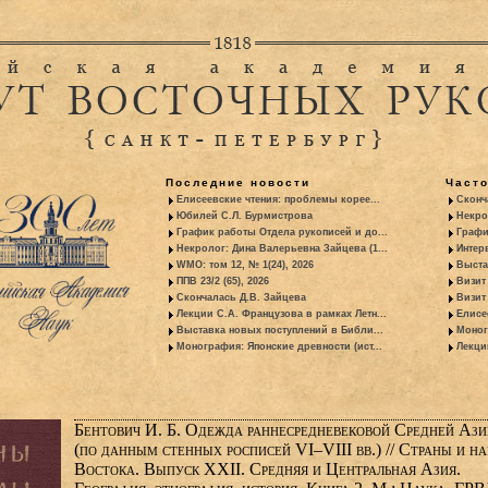
Последние новости
Част
Елисеевские чтения: проблемы корее...
Сконч
Юбилей С.Л. Бурмистрова
Некро
График работы Отдела рукописей и до...
Графи
Некролог: Дина Валерьевна Зайцева (1...
Интер
WMO: том 12, № 1(24), 2026
Выста
ППВ 23/2 (65), 2026
Визит
Скончалась Д.В. Зайцева
Визит 
Лекции С.А. Французова в рамках Летн...
Елисе
Выставка новых поступлений в Библи...
Моног
Монография: Японские древности (ист...
Лекци
Бентович И. Б. Одежда раннесредневековой Средней Ази
(по данным стенных росписей VI–VIII вв.) // Страны и н
Востока. Выпуск XXII. Средняя и Центральная Азия.