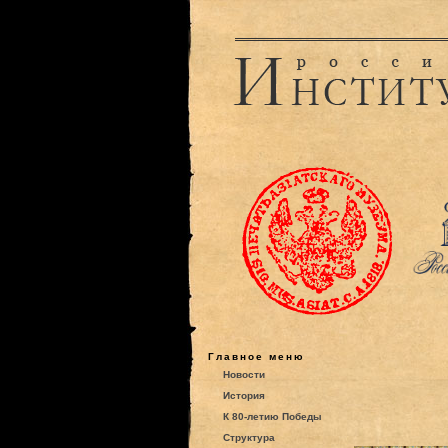
Главное меню
Новости
История
К 80-летию Победы
Структура