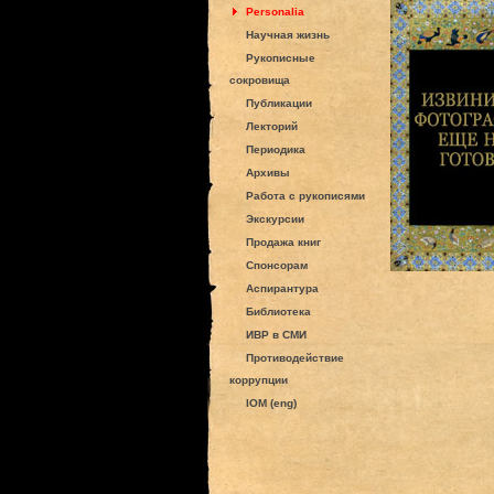
Personalia
Научная жизнь
Рукописные
сокровища
Публикации
Лекторий
Периодика
Архивы
Работа с рукописями
Экскурсии
Продажа книг
Спонсорам
Аспирантура
Библиотека
ИВР в СМИ
Противодействие
коррупции
IOM (eng)