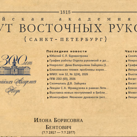
Последние новости
Част
Юбилей С.Л. Бурмистрова
Сконч
График работы Отдела рукописей и до...
Некро
Некролог: Дина Валерьевна Зайцева (1...
Графи
Елисеевские чтения: проблемы корее...
Интер
WMO: том 12, № 1(24), 2026
Выста
ППВ 23/2 (65), 2026
Визит
Скончалась Д.В. Зайцева
Визит 
Лекции С.А. Французова в рамках Летн...
Елисе
Выставка новых поступлений в Библи...
Моног
Монография: Японские древности (ист...
Лекци
Илона Борисовна
Бентович
(?.?.1917 — ?.?.1977)