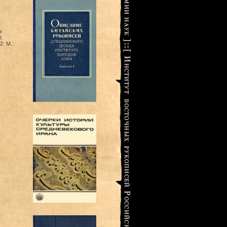
м
I.
. М.: