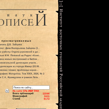
о просматриваемые
алась Д.В. Зайцева
лог: Дина Валерьевна Зайцева (1...
к работы Отдела рукописей и до...
вью И.Ф. Поповой на Радио «Комс...
вка новых поступлений в Библи...
 монгольской делегации участн...
делегации из города Измир (03.06...
евские чтения: проблемы корее...
рафия: Mongolica. Том XXIX, 2026, № 2
и С.А. Французова в рамках Летн...
На сайте СПб ИВР РАН
Всего публикаций
11046
Монографий
1611
Статей
9172