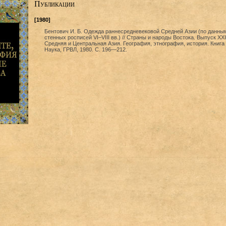
Публикации
[1980]
Бентович И. Б. Одежда раннесредневековой Средней Азии (по данны
стенных росписей VI–VIII вв.) // Страны и народы Востока. Выпуск XXI
Средняя и Центральная Азия. География, этнография, история. Книга 2
Наука, ГРВЛ, 1980. С. 196—212.