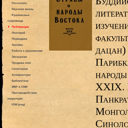
Буддий
Personalia
литера
Научная жизнь
Рукописные
сокровища
изучен
Публикации
Лекторий
факуль
Периодика
Архивы
дацан)
Работа с рукописями
Экскурсии
Парибка
Продажа книг
Спонсорам
народы
Аспирантура
Библиотека
XXIX. 
ИВР в СМИ
Противодействие
Панкра
коррупции
IOM (eng)
Монгол
Синоло