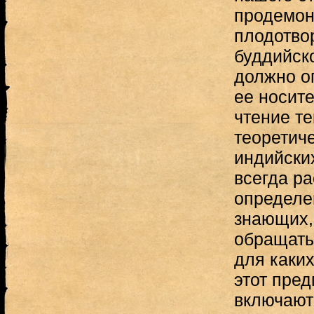
продемон
плодотво
буддийск
должно о
ее носите
чтение те
теоретич
индийских
всегда р
определе
знающих, 
обращатьс
для каких
этот пред
включают