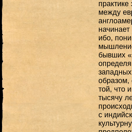
практике
между ев
англоаме
начинает 
ибо, пон
мышление
бывших «
определя
западных
образом,
той, что
тысячу ле
происход
с индийск
культурн
предполо