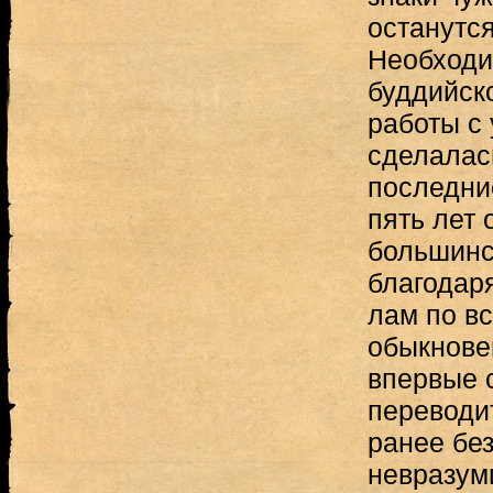
останутс
Необходи
буддийск
работы с
сделалас
последни
пять лет 
большинс
благодар
лам по вс
обыкнове
впервые 
переводи
ранее бе
невразум