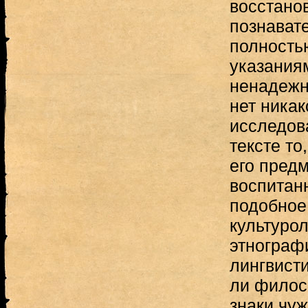
восстанов
познават
полность
указания
ненадежно
нет никак
исследова
тексте то
его предм
воспитанн
подобное
культурол
этнограф
лингвисти
ли филос
знаки чу