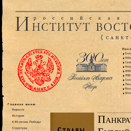
Пос
Ели
Юби
Гра
Некр
WMO:
ППВ 
Ско
Лекц
Выс
Моно
Главное меню
Новости
Панкра
История
К 80-летию Победы
Структура