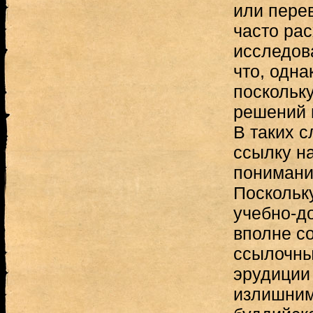
или пере
часто ра
исследов
что, одна
поскольк
решений в
В таких с
ссылку н
понимани
Поскольку
учебно-до
вполне со
ссылочны
эрудиции
излишним