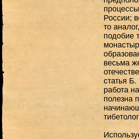
процессы
России; в
то аналог
подобие 
монастырс
образова
весьма ж
отечеств
статья Б.
работа на
полезна 
начинающ
тибетолог
Использу