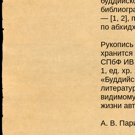
буддийско
библиогра
— [1, 2],
по абхидх
Рукопись
хранится
СПбФ ИВ Р
1, ед. хр
«Буддийс
литератур
видимому
жизни авт
А. В. Пар