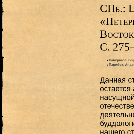
СПб.: 
«Петер
Восток
С. 275
Панкратов, Бо
Парибок, Андр
Данная с
остается 
насущной
отечеств
деятельн
буддолог
нашего с