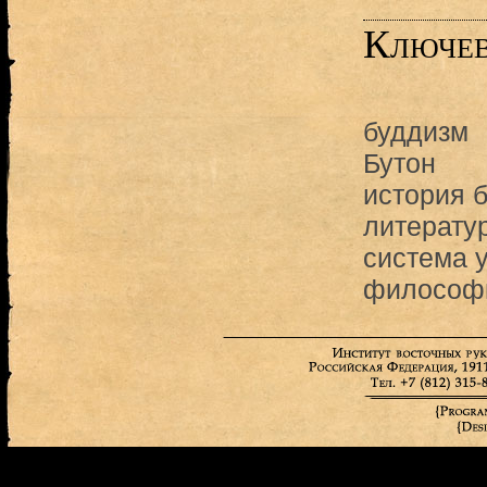
Ключев
буддизм
Бутон
история 
литерату
система 
философи