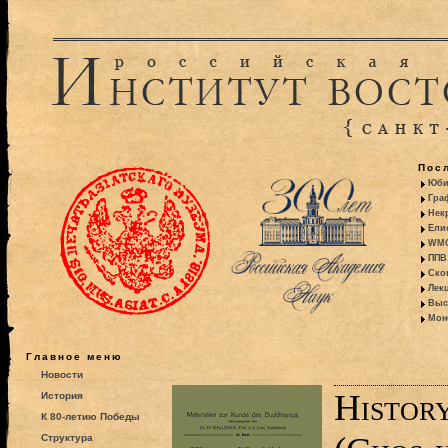
Пос
Юби
Гра
Некр
Ели
WMO:
ППВ 
Ско
Лекц
Выс
Моно
Главное меню
Новости
Histor
История
К 80-летию Победы
Структура