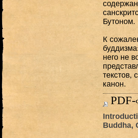
содержан
санскритс
Бутоном.
К сожале
буддизма
него не в
представ
текстов,
канон.
PDF-
Introducti
Buddha, 