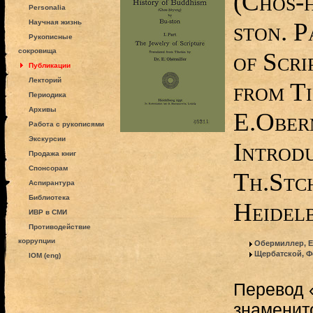
(Chos-
Personalia
ston. P
Научная жизнь
Рукописные
сокровища
of Scri
Публикации
Лекторий
from Ti
Периодика
Архивы
E.Ober
Работа с рукописями
Экскурсии
Introdu
Продажа книг
Спонсорам
Th.Stc
Аспирантура
Библиотека
Heidel
ИВР в СМИ
Противодействие
коррупции
Обермиллер, Е
Щербатской, Ф
IOM (eng)
Перевод 
знаменито