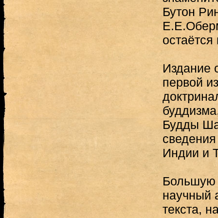
Бутон Ри
Е.Е.Обер
остаётся
Издание с
первой и
доктрина
буддизма,
Будды Ша
сведения
Индии и Т
Большую 
научный а
текста, 