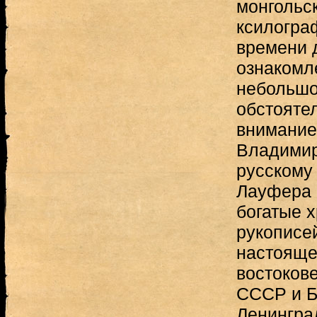
монгольс
ксилогра
времени 
ознакомл
небольшо
обстояте
внимание 
Владимир
русскому
Лауфера 
богатые 
рукописей
настояще
востоков
СССР и Б
Ленингра