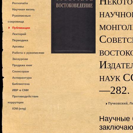
Некото
Personalia
научно
Научная жизнь
Рукописные
сокровища
монголь
Публикации
Лекторий
Советс
Периодика
Архивы
востоко
Работа с рукописями
Экскурсии
Издате
Продажа книг
Спонсорам
наук С
Аспирантура
Библиотека
—282.
ИВР в СМИ
Противодействие
коррупции
Пучковский, Л
IOM (eng)
Научные б
заключаю