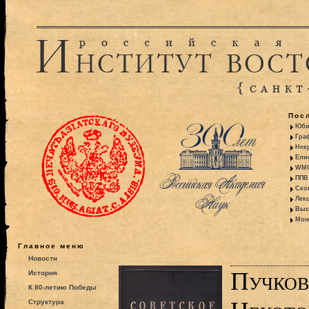
Пос
Юби
Гра
Некр
Ели
WMO:
ППВ 
Ско
Лекц
Выс
Моно
Главное меню
Новости
Пучков
История
К 80-летию Победы
Структура