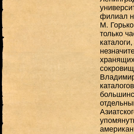
универси
филиал н
М. Горько
только ч
каталоги
незначит
хранящих
сокровищ.
Владимир
каталогов
большинс
отдельны
Азиатског
упомянут
американ