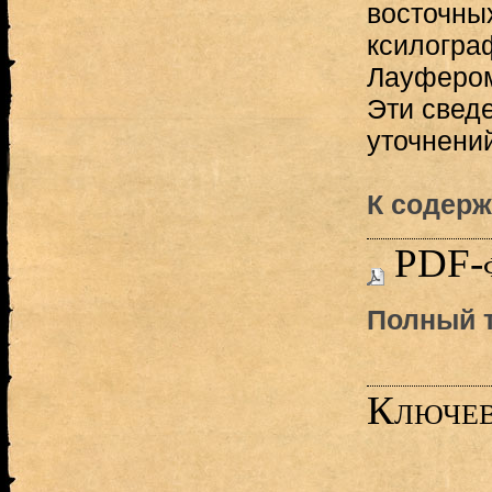
восточны
ксилогра
Лауфером
Эти свед
уточнений
К содерж
PDF-
Полный т
Ключев