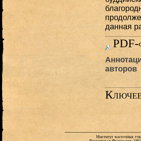
благород
продолже
данная р
PDF-
Аннотаци
авторов
Ключев