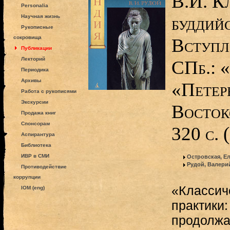
В.И. К
Personalia
буддий
Научная жизнь
Рукописные
сокровища
Вступл
Публикации
Лекторий
СПб.: 
Периодика
Архивы
«Петер
Работа с рукописями
Экскурсии
Восток
Продажа книг
Спонсорам
320 с.
Аспирантура
Библиотека
ИВР в СМИ
Островская, Е
Рудой, Валери
Противодействие
коррупции
«Классич
IOM (eng)
практики
продолжа