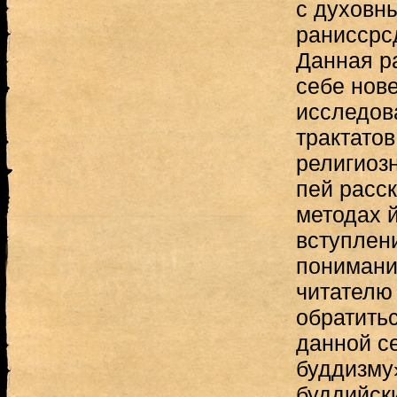
с духовн
раниссрс
Данная р
себе нов
исследов
трактато
религиоз
пей расс
методах 
вступлен
понимани
читателю
обратить
данной с
буддизму
буддийск