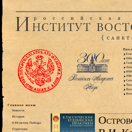
Пос
Ели
Юби
Гра
Некр
WMO:
ППВ 
Ско
Лекц
Выс
Моно
Главное меню
Новости
Остров
История
К 80-летию Победы
Структура