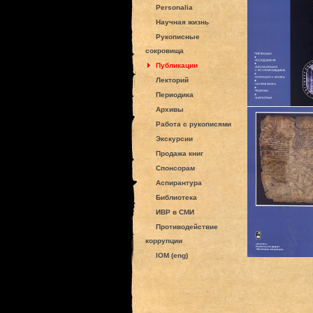
Personalia
Научная жизнь
Рукописные
сокровища
Публикации
Лекторий
Периодика
Архивы
Работа с рукописями
Экскурсии
Продажа книг
Спонсорам
Аспирантура
Библиотека
ИВР в СМИ
Противодействие
коррупции
IOM (eng)