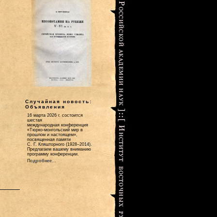
Случайная новость:
Объявления
16 марта 2026 г. состоится
шестая
международная конференция
«Тюрко-монгольский мир в
прошлом и настоящем»,
посвященная памяти
С. Г. Кляшторного (1928–2014).
Предлагаем вашему вниманию
программу конференции.
Подробнее...