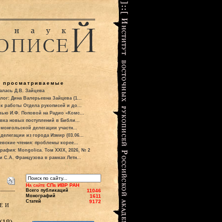
о просматриваемые
алась Д.В. Зайцева
лог: Дина Валерьевна Зайцева (1...
к работы Отдела рукописей и до...
вью И.Ф. Поповой на Радио «Комс...
вка новых поступлений в Библи...
 монгольской делегации участн...
делегации из города Измир (03.06...
евские чтения: проблемы корее...
рафия: Mongolica. Том XXIX, 2026, № 2
и С.А. Французова в рамках Летн...
На сайте СПб ИВР РАН
Всего публикаций
11046
Монографий
1611
Статей
9172
е и