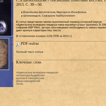
С.Х.Шомахмадова // Письменные памятники Востока, 1(
2013. С. 39—50.
Воробьева-Десятовская, Маргарита Иосифовна
Шомахмадов, Сафарали Хайбуллоевич
В статье представлен заново выполненный перевод хотанской версии
«Аджитасена-вьякарана-нирдеша-нама-махаяна-сутры» (рукопись SI 208
собрания ИВР РАН); авторы обосновывают необходимость нового перево
дают краткую характеристику текста.
[
К оглавлению номера 1(18) ППВ за 2013 г.
]
PDF-файлы
Полный текст статьи
Ключевые слова
«Аджитасена-вьякарана-нирдеша»
литература буддийская
рукописи санскритские
фонд сериндийский
Хотан