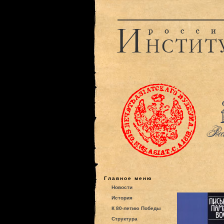
Главное меню
Новости
История
К 80-летию Победы
Структура