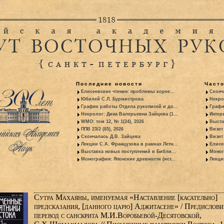
Последние новости
Част
Елисеевские чтения: проблемы корее...
Сконч
Юбилей С.Л. Бурмистрова
Некро
График работы Отдела рукописей и до...
Графи
Некролог: Дина Валерьевна Зайцева (1...
Интер
WMO: том 12, № 1(24), 2026
Выста
ППВ 23/2 (65), 2026
Визит
Скончалась Д.В. Зайцева
Визит 
Лекции С.А. Французова в рамках Летн...
Елисе
Выставка новых поступлений в Библи...
Моног
Монография: Японские древности (ист...
Лекци
Сутра Махаяны, именуемая «Наставление [касательно]
предсказания, [данного царю] Аджитасене» / Предислови
перевод с санскрита М.И.Воробьевой-Десятовской,