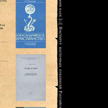
18),
5 из
да,