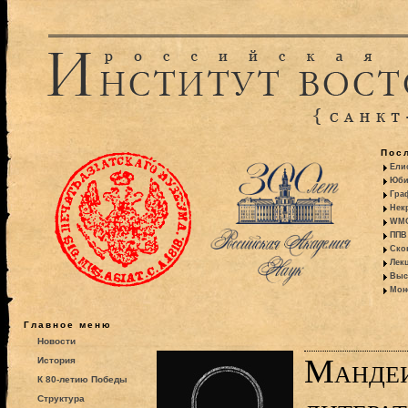
Пос
Ели
Юби
Гра
Некр
WMO:
ППВ 
Ско
Лекц
Выс
Моно
Главное меню
Новости
Мандеи
История
К 80-летию Победы
Структура