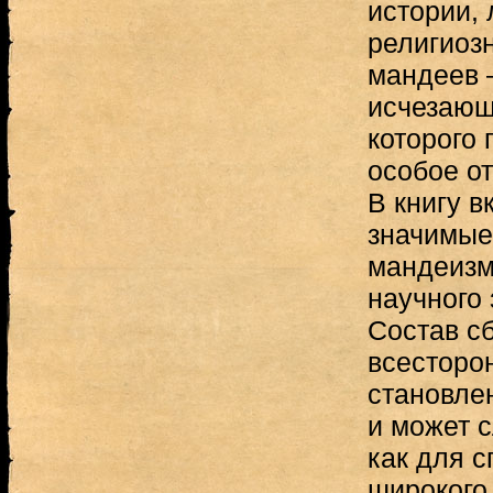
истории, 
религиоз
мандеев 
исчезающ
которого 
особое от
В книгу 
значимые
мандеизм
научного 
Состав с
всесторо
становле
и может 
как для с
широкого