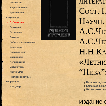
литерат
Personalia
Сост. 
Научная жизнь
Рукописные
сокровища
Научн. 
Публикации
Лекторий
А.С.Че
Периодика
Архивы
А.С.Че
Работа с рукописями
Экскурсии
Н.Н.Ка
Продажа книг
Спонсорам
«Летни
Аспирантура
Библиотека
“Нева”»
ИВР в СМИ
Противодействие
коррупции
Герасимов, Ни
Каменская, На
IOM (eng)
Четверухин, А
Издание 