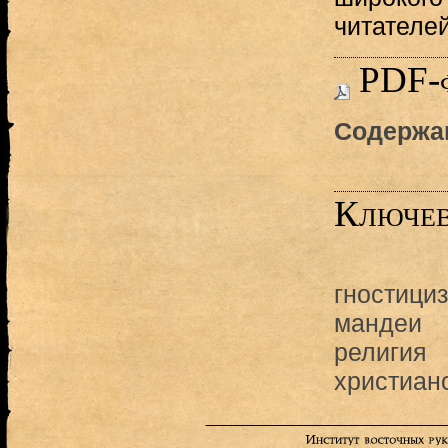
читателей
PDF-
Содержа
Ключев
гностици
мандеи
религия
христиан