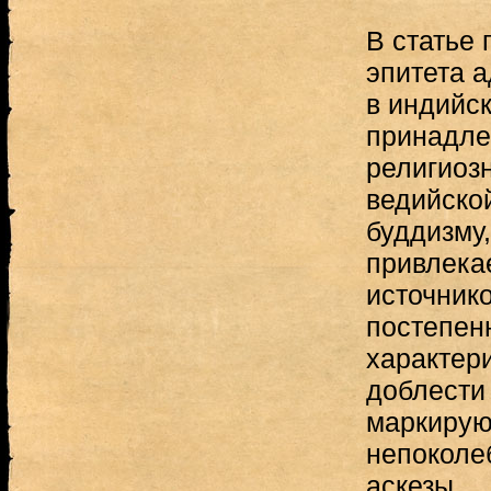
В статье
эпитета 
в индийск
принадл
религиоз
ведийской
буддизму,
привлека
источнико
постепен
характер
доблести 
маркирую
непоколе
аскезы.