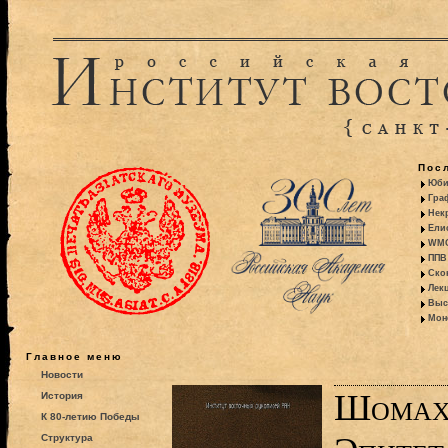
Пос
Юби
Гра
Некр
Ели
WMO:
ППВ 
Ско
Лекц
Выс
Моно
Главное меню
Новости
Шомах
История
К 80-летию Победы
Структура