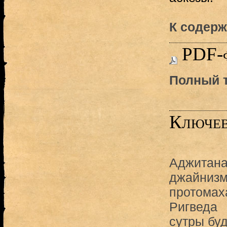
К содерж
PDF-
Полный т
Ключев
Аджитана
джайниз
протомах
Ригведа
сутры бу