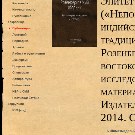
Эпитет
Personalia
(«Непо
Научная жизнь
Рукописные
сокровища
индийс
Публикации
Лекторий
традици
Периодика
Архивы
Розенб
Работа с рукописями
Экскурсии
восток
Продажа книг
Спонсорам
исслед
Аспирантура
Библиотека
матери
ИВР в СМИ
Противодействие
Издате
коррупции
IOM (eng)
2014. 
Шомахмадов, 