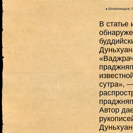
Шомахмадов, 
В статье 
обнаруже
буддийск
Дуньхуана
«Ваджрач
праджняп
известно
сутра», —
распрост
праджняп
Автор дае
рукописе
Дуньхуан