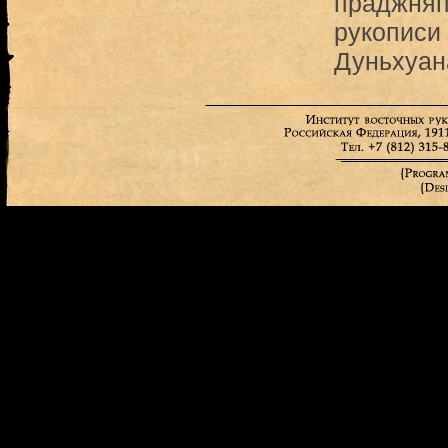
праджняп
рукописи
Дуньхуан