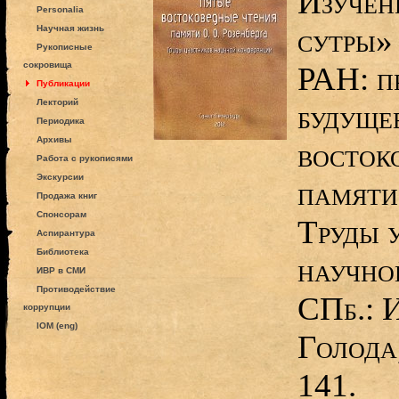
Изучен
Personalia
сутры»
Научная жизнь
Рукописные
сокровища
РАН: п
Публикации
Лекторий
будущее
Периодика
Архивы
восток
Работа с рукописями
Экскурсии
памяти
Продажа книг
Спонсорам
Труды 
Аспирантура
Библиотека
научно
ИВР в СМИ
Противодействие
СПб.: 
коррупции
IOM (eng)
Голода
141.