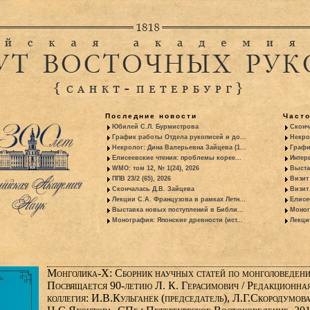
Последние новости
Част
Юбилей С.Л. Бурмистрова
Сконч
График работы Отдела рукописей и до...
Некро
Некролог: Дина Валерьевна Зайцева (1...
Графи
Елисеевские чтения: проблемы корее...
Интер
WMO: том 12, № 1(24), 2026
Выста
ППВ 23/2 (65), 2026
Визит
Скончалась Д.В. Зайцева
Визит 
Лекции С.А. Французова в рамках Летн...
Елисе
Выставка новых поступлений в Библи...
Моног
Монография: Японские древности (ист...
Лекци
Монголика-X: Сборник научных статей по монголоведен
Посвящается 90-летию Л. К. Герасимович / Редакционна
коллегия: И.В.Кульганек (председатель), Л.Г.Скородумова