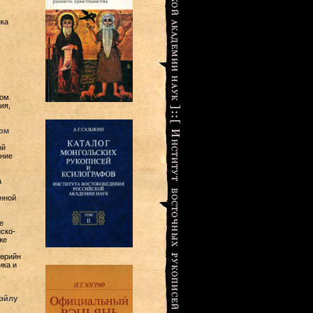
ика
ом.
ия,
ом
ой
ение
а
нной
е
ско-
же
гѳрийн
ика и
эйлу