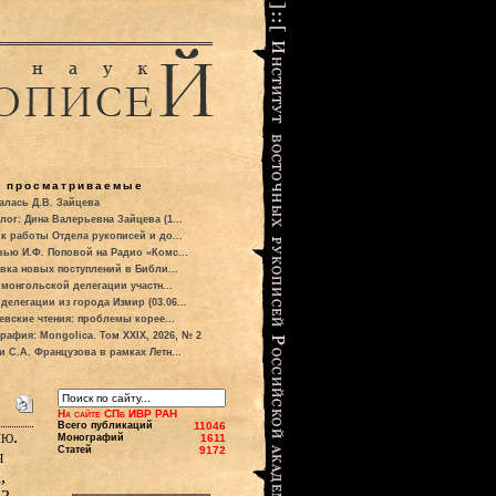
о просматриваемые
алась Д.В. Зайцева
лог: Дина Валерьевна Зайцева (1...
к работы Отдела рукописей и до...
вью И.Ф. Поповой на Радио «Комс...
вка новых поступлений в Библи...
 монгольской делегации участн...
делегации из города Измир (03.06...
евские чтения: проблемы корее...
рафия: Mongolica. Том XXIX, 2026, № 2
и С.А. Французова в рамках Летн...
На сайте СПб ИВР РАН
Всего публикаций
11046
ию.
Монографий
1611
Статей
9172
я
,