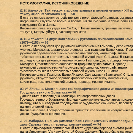
ИСТОРИОГРАФИЯ, ИСТОЧНИКОВЕДЕНИЕ
Е. И. Кычанов.
Тангутско-татарская граница в первой четверти ХIII в.
тексту «Новых законов» Ся) — 58
В статье описываются устройство тангутско-татарской границы, организ
пограничной службы во времена правления Чингис-хана, а также войны п
государств Ся и Цзинь.
Ключевые слова: государство Си Ся, «Новые законы», граница, караулы,
тангуты, татары, уйгуры, законодательство.
К. В. Алексеев.
О двух монгольских рукописях жизнеописания Гам
(1079—1153) — 65
В статье исследуются две рукописи жизнеописания Гампопы Дакпо Лхадж
ученика Миларэпы, фактического основателя традиции Дакпо Кагью. Пер
рукописей сделал известный монгольский филолог, каллиграф, знаток
тибетского языка и составитель словарей и учебников С. Шагжа. В статье
исследуются две рукописи жизнеописания Гампопы Дакпо Лхаджэ, учени
Миларэпы, фактического основателя традиции Дакпо Кагью. Перевод
рукописей сделал известный монгольский филолог, каллиграф, знаток
тибетского языка и составитель словарей и учебников С. Шагжа.
Ключевые слова: Гампопа, Дакпо Лхаджэ, Сангажавын (Баясгалан) С. Шаг
рукопись, «Хрустальное зерцало философских систем», монгольский,
ксилограф, текстологический анализ, перевод, жизнеописание.
Ю. И. Елихина.
Монгольские ксилографические доски из коллекции
Государственного Эрмитажа — 70
Данная статья посвящена коллекции ксилографических досок
Государственного Эрмитажа. Исследуя данную коллекцию, автор приходи
выводу, что они содержат традиционные буддийские сочинения, перевед
на монгольский язык.
Ключевые слова: Государственный Эрмитаж, коллекция, ксилографическ
доски, буддийские сочинения.
А. В. Майоров.
Письмо римского папы Иннокентия IV золотоордын
хану Сартаку (текст, перевод, комментарий) — 74
В статье приводится оригинальный текст и русский перевод письма римс
папы Иннокентия IV к хану Золотой Орды Сартаку. Письмо было написан