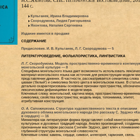
Н.С.Яхонтова. СПб.: Петербургское Востоковедение, 201
144 с.
Кульганек, Ирина Владимировна
Скородумова, Лидия Григорьевна
Яхонтова, Наталия Сергеевна
Издание имеется в продаже
СОДЕРЖАНИЕ
Предисловие. И. В. Кульганек, Л. Г. Скородумова — 5
ЛИТЕРАТУРОВЕДЕНИЕ, ФОЛЬКЛОРИСТИКА, ЛИНГВИСТИКА
Л. Г. Скородумова.
Модель пространственно-временного континуу
монгольской культуре — 8
Специфика монгольского языка дает возможность использовать лексиче
материал монгольского языка как источник для реконструкции модели ми
представлении древних. В частности, рассматривается семантика слова
цагаан
(‘белый’) и символика белого цвета в монгольском языке. В статье
детально охарактеризованы основные признаки пространства, обозначе
лексическими дефинициями в модели мира.
Ключевые слова: монгольский, картина мира, пространственно-временна
символика; свойства пространства; модель мира, топонимика, эпитет,
атрибутивная конструкция.
О. А. Сапожникова.
Структура художественного текста в описании
духовного облика монгольского народа (по рассказу С. Эрдэнэ «К
в сердце») — 16
Миниатюра как литературная форма представляет собой квинтэссенцию
культурных и духовных традиций народа. Анализ произведений, созданн
признанным мастером рассказа Сэнгийн Эрдэнэ, дает ключ к пониманию
глубинной структуры монгольской словесности.
Ключевые слова: камень, сердце, символ, аллегория, гармония, связь.