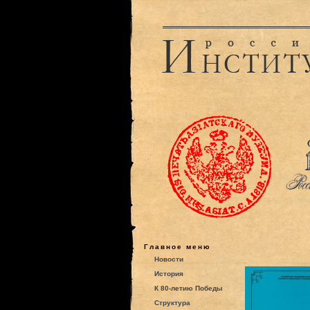
Главное меню
Новости
История
К 80-летию Победы
Структура