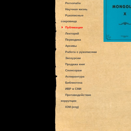
Personalia
Научная жизнь
Рукописные
сокровища
Публикации
Лекторий
Периодика
Архивы
Работа с рукописями
Экскурсии
Продажа книг
Спонсорам
Аспирантура
Библиотека
ИВР в СМИ
Противодействие
коррупции
IOM (eng)