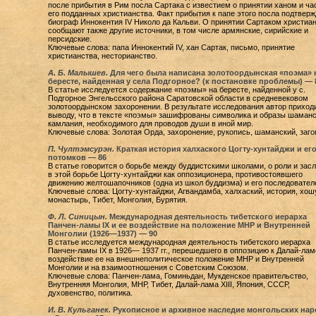
после прибытия в Рим посла Сартака с известием о принятии ханом и ча
его подданных христианства. Факт прибытия к папе этого посла подтверж
биограф Иннокентия IV Николо да Кальви. О принятии Сартаком христиа
сообщают также другие источники, в том числе армянские, сирийские и
персидские.
Ключевые слова: папа Иннокентий IV, хан Сартак, письмо, принятие
христианства, несторианство.
А. Б. Малышев.
Для чего была написана золотоордынская «поэма» 
бересте, найденная у села Подгорное? (к постановке проблемы) — 
В статье исследуется содержание «поэмы» на бересте, найденной у с.
Подгорное Энгельсского района Саратовской области в средневековом
золотоордынском захоронении. В результате исследования автор приходи
выводу, что в тексте «поэмы» зашифрованы символика и образы шаманс
камлания, необходимого для проводов души в иной мир.
Ключевые слова: Золотая Орда, захоронение, рукопись, шаманский, заго
П. Чултэмсурэн.
Краткая история халхаского Цогту-хунтайджи и ег
потомков — 86
В статье говорится о борьбе между буддистскими школами, о роли и засл
в этой борьбе Цогту-хунтайджи как оппозиционера, противостоявшего
движению желтошапочников (одна из школ буддизма) и его последовател
Ключевые слова: Цогту-хунтайджи, Агвандамба, халхаский, история, хош
монастырь, Тибет, Монголия, Бурятия.
Ф. Л. Синицын.
Международная деятельность тибетского иерарха
Панчен-ламы IX и ее воздействие на положение МНР и Внутренней
Монголии (1926—1937) — 90
В статье исследуется международная деятельность тибетского иерарха
Панчен-ламы IX в 1926— 1937 гг., перешедшего в оппозицию к Далай-ламе 
воздействие ее на внешнеполитическое положение МНР и Внутренней
Монголии и на взаимоотношения с Советским Союзом.
Ключевые слова: Панчен-лама, Гоминьдан, Мукденское правительство,
Внутренняя Монголия, МНР, Тибет, Далай-лама XIII, Япония, СССР,
духовенство, политика.
И. В. Кульганек.
Рукописное и архивное наследие монгольских на