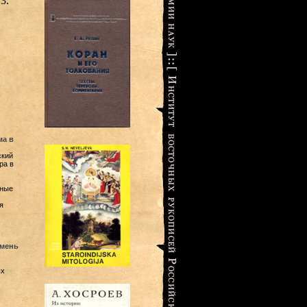
3.
ма в
ский
ра в
нные
я
амень
ых