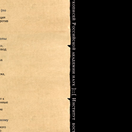
 (по
ация
ротив
попы
э,
евод
ка
жа,
т к
енные
ие
скому
кого
о