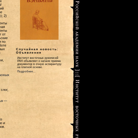
х
/
ций
ие
; 2)
енты
ная
енты
г от
ьские
и по
боте
ных
Случайная новость:
й
Объявления
Институт восточных рукописей
ки,
РАН объявляет о начале приема
документов в очную аспирантуру
на платной основе.
Подробнее...
асных
слог,
ья —
из
о и
ов.