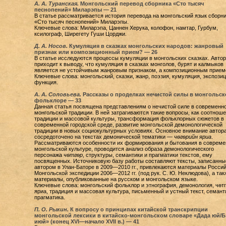
А. А. Туранская.
Монгольский перевод сборника «Сто тысяч
песнопений» Миларэпы — 21
В статье рассматривается история перевода на монгольский язык сборн
«Сто тысяч песнопений» Миларэпы.
Ключевые слова: Миларэпа, Цаннен Херука, колофон, намтар, Гурбум,
ксилограф, Ширегету Гуши Цорджи.
Д. А. Носов.
Кумуляция в сказках монгольских народов: жанровый
признак или композиционный прием? — 26
В статье исследуются процессы кумуляции в монгольских сказках. Автор
приходит к выводу, что кумуляция в сказках монголов, бурят и калмыков
является не устойчивым жанровым признаком, а композиционным прием
Ключевые слова: монгольский, сказки, жанр, поэзия, кумуляция, экспозиц
функция.
А. А. Соловьева.
Рассказы о проделках нечистой силы в монгольск
фольклоре — 33
Данная статья посвящена представлениям о нечистой силе в современн
монгольской традиции. В ней затрагиваются такие вопросы, как соотнош
традиции и массовой культуры, трансформация фольклорных сюжетов в
современной городской среде, развитие монгольской демонологической
традиции в новых социокультурных условиях. Основное внимание автор
сосредоточено на текстах демонической тематики —
чѳгѳрийн яриа
.
Рассматриваются особенности их формирования и бытования в совреме
монгольской культуре, проводится анализ образа демонологического
персонажа
чѳтгѳр
, структуры, семантики и прагматики текстов, ему
посвященных. Источниковую базу работы составляют тексты, записанны
автором в Улан-Баторе в 2009—2010 гг., привлекаются материалы Россий
Монгольской экспедиции 2006—2012 гг. (под рук. С. Ю. Неклюдова), а так
материалы, опубликованные на русском и монгольском языке.
Ключевые слова: монгольский фольклор и этнография, демонология, чѳт
яриа, традиция и массовая культура, письменный и устный текст, семант
прагматика.
П. О. Рыкин.
К вопросу о принципах китайской транскрипции
монгольской лексики в китайско-монгольском словаре «Дада юй/Б
июй» (конец XVI—начало XVII в.) — 41