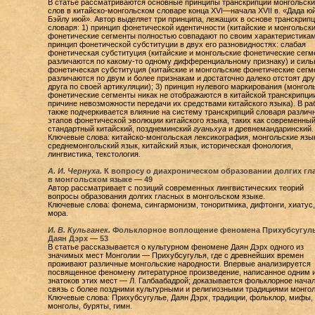
В статье рассматриваются основные принципы транскрипции монгольски
слов в китайско-монгольском словаре конца XVI—начала XVII в. «Дада юй
Бэйлу июй». Автор выделяет три принципа, лежащих в основе транскрип
словаря: 1) принцип фонетической идентичности (китайские и монгольск
фонетические сегменты полностью совпадают по своим характеристикам)
принцип фонетической субституции в двух его разновидностях: слабая
фонетическая субституция (китайские и монгольские фонетические сегм
различаются по какому-то одному дифференциальному признаку) и силь
фонетическая субституция (китайские и монгольские фонетические сегм
различаются по двум и более признакам и достаточно далеко отстоят дру
друга по своей артикуляции); 3) принцип нулевого маркирования (монгол
фонетические сегменты никак не отображаются в китайской транскрипци
причине невозможности передачи их средствами китайского языка). В ра
также подчеркивается влияние на систему транскрипций словаря различ
этапов фонетической эволюции китайского языка, таких как современны
стандартный китайский, позднеминский
гуаньхуа
и древнемандаринский.
Ключевые слова: китайско-монгольская лексикография, монгольские язы
среднемонгольский язык, китайский язык, историческая фонология,
лингвистика, текстология.
А. И. Чернуха.
К вопросу о диахроническом образовании долгих гл
в монгольском языке — 49
Автор рассматривает с позиций современных лингвистических теорий
вопросы образования долгих гласных в монгольском языке.
Ключевые слова: фонема, сингармонизм, тоноритмика, дифтонги, хиатус, 
мора.
И. В. Кульганек.
Фольклорное воплощение феномена Прихубсугул
Даян Дэрх — 53
В статье рассказывается о культурном феномене Даян Дэрх одного из
значимых мест Монголии — Прихубсугулья, где с древнейших времен
проживают различные монгольские народности. Впервые анализируется
посвященное феномену литературное произведение, написанное одним 
знатоков этих мест — Л. Галбаабадрой; доказывается фольклорное начал
связь с более поздними культурными и религиозными традициями монгол
Ключевые слова: Прихубсугулье, Даян Дэрх, традиции, фольклор, мифы,
монголы, буряты, гимн.