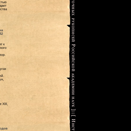
стью
дает
нства
на
82
т к
кого
вор.
о
угах
ей.
ун,
XIII,
родов