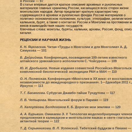
в России — 97
В статье впервые дается краткое описание архивных и рукописных
материалов главных хранилищ России, касающихся всех сторон жизни
монгольских народов. Автор предлагает краткую характеристику
содержащихся в архивах и рукописных фондах России материалов о
политико-экономическом положении, культуре, этнографии, религии монг
калмыков, бурят, а также о контактах России и Монголии на протяжении 
веков взаимодействия наших государств.
Ключевые слова: монголы, буряты, калмыки, архивы, Россия, фонд, опис
каталог.
РЕЦЕНЗИИ И НАУЧНАЯ ЖИЗНЬ
К. Н. Яцковская.
Читая «Труды о Монголии и для Монголии» А. Д.
Симукова — 101
Б. Дайриймаа.
Конференция, посвященная 100-летию известного
алтайского урянхайского исполнителя С. Чойсурена — 109
Ю. И. Дробышев.
Новые издания совместной Российско-Монгольск
комплексной биологической экспедиции РАН и МАН — 110
О. Н. Полянская.
Конференция «Монголия в XX веке: от восстановл
независимости до международного признания». 1—2декабря 2011 г., 
Иркутск — 113
Т. Г. Басангова.
Субурган Джамбо-тайши Тундутова — 117
Л. В. Четырова.
Монгольский форум в Париже — 119
Л. Халоупкова.
Болдохонов К. Б.
Дорогие мои земляки — 120
А. А. Бурыкин.
Омакаева Э. У.
Типология моделеобразующих члено
предложения в калмыцком и монгольском языках в свете глагольн
актантной теории — 122
Т. Д. Скрынникова.
В. Л. Успенский
. Тибетский буддизм в Пекине — 