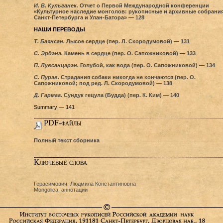
И. В. Кульганек.
Отчет о Первой Международной конференции
«Культурное наследие монголов: рукописные и архивные собрани
Санкт-Петербурга и Улан-Батора» — 128
НАШИ ПЕРЕВОДЫ
Т. Баянсан.
Лысое сердце (пер. Л. Скородумовой) — 131
С. Эрдэнэ.
Камень в сердце (пер. О. Сапожниковой) — 133
П. Лувсанцэрэн.
Голубой, как вода (пер. О. Сапожниковой) — 134
С. Пурэв.
Страдания собаки никогда не кончаются (пер. О.
Сапожниковой; под ред. Л. Скородумовой) — 138
Д. Гармаа.
Сундук гецула (Будда) (пер. К. Ким) — 140
Summary — 141
PDF-файлы
Полный текст сборника
Ключевые слова
Герасимович, Людмила Константиновна
Mongolica, аннотации