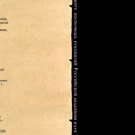
олов,
многих
ание,
ой
ения
г.
в
о-
125