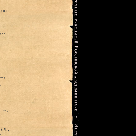
ется
.
ю со
ется
е
к
ение,
, Л.Г.
,