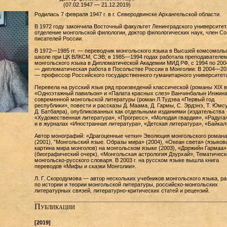
(07.02.1947 — 21.12.2019)
Родилась 7 февраля 1947 г. в г. Северодвинске Архангельской области.
В 1972 году закончила Восточный факультет Ленинградского университет
отделение монгольской филологии, доктор филологических наук, член С
писателей России.
В 1972—1985 гг. — переводчик монгольского языка в Высшей комсомоль
школе при ЦК ВЛКСМ, СЭВ; в 1985—1994 годах работала преподавателе
монгольского языка в Дипломатической Академии МИД РФ, с 1994 по 2004 
— дипломатическая работа в Посольстве России в Монголии. В 2004—201
— профессор Российского государственного гуманитарного университета
Перевела на русский язык ряд произведений классической (романы XIX в
«Одноэтажный павильон» и «Палата красных слез» Ванчинбалын Инжина
современной монгольской литературы (роман Л.Тудэва «Первый год
республики», повести и рассказы Д. Маама, Д. Гармы, С. Эрдэнэ, Т. Юмс
Д. Батбаяра), опубликованных как отдельными изданиями (издательства
«Художественная литература», «Прогресс», «Молодая гвардия», «Радуга»
и в журналах «Иностранная литература», «Детская литература», «Байкал
Автор монографий: «Драгоценные четки» Эволюция монгольского романа
(2001), ”Монгольский язые. Образы мира» (2004), «Океан света» (языков
картина мира монголов) на монгольском языке (2003), «Доржийн Гармаа»
(биографический очерк), «Монгольская астрология Дзурхай», Тематическ
монгольско-русского словаря. В 2003 г. на русском языке вышла книга
переводов «Мифы и сказки Монголии».
Л. Г. Скородумова — автор нескольких учебников монгольского языка, ра
по истории и теории монгольской литературы, российско-монгольских
литературных связей, литературно-критических статей и рецензий.
Публикации
[2019]