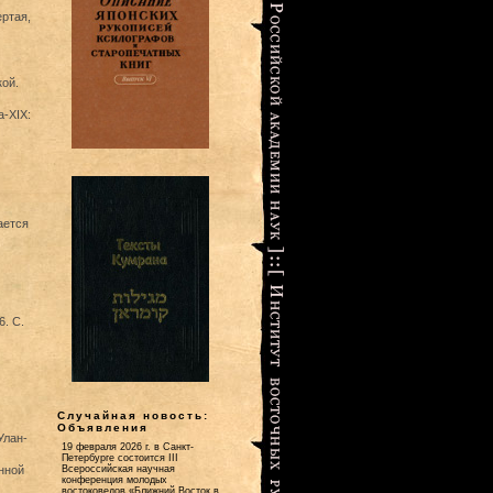
ертая,
ой.
a-XIX:
ается
6. С.
Случайная новость:
Объявления
Улан-
19 февраля 2026 г. в Санкт-
Петербурге состоится III
нной
Всероссийская научная
конференция молодых
востоковедов «Ближний Восток в