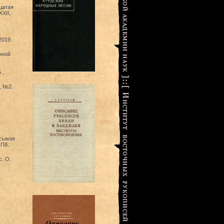
цатая
XII,
2019.
нной
.,
, №2.
осьмая
Пб.:
с. О.