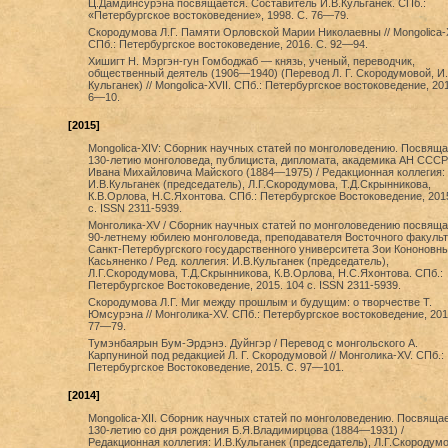
Ц.Дамдинсурэна посвящается. Составитель И.В.Кульганек. СПб.:
«Петербургское востоковедение», 1998. С. 76—79.
Скородумова Л.Г. Памяти Орловской Марии Николаевны // Mongolica-
СПб.: Петербургское востоковедение, 2016. С. 92—94.
Хишигт Н. Мэргэн-гун Гомбоджаб — князь, ученый, переводчик,
общественный деятель (1906—1940) (Перевод Л. Г. Скородумовой, И.
Кульганек) // Mongolica-XVII. СПб.: Петербургское востоковедение, 201
6—10.
[2015]
Mongolica-XIV: Сборник научных статей по монголоведению. Посвяща
130-летию монголоведа, публициста, дипломата, академика АН СССР
Ивана Михайловича Майского (1884—1975) / Редакционная коллегия:
И.В.Кульганек (председатель), Л.Г.Скородумова, Т.Д.Скрынникова,
К.В.Орлова, Н.С.Яхонтова. СПб.: Петербургское Востоковедение, 201
с. ISSN 2311-5939.
Монголика-XV / Сборник научных статей по монголоведению посвяща
90-летнему юбилею монголоведа, преподавателя Восточного факульт
Санкт-Петербургского государственного университета Зои Кононовн
Касьяненко / Ред. коллегия: И.В.Кульганек (председатель),
Л.Г.Скородумова, Т.Д.Скрынникова, К.В.Орлова, Н.С.Яхонтова. СПб.:
Петербургское Востоковедение, 2015. 104 с. ISSN 2311-5939.
Скородумова Л.Г. Миг между прошлым и будущим: о творчестве Т.
Юмсурэна // Монголика-XV. СПб.: Петербургское востоковедение, 201
77—79.
Тумэнбаярын Бум-Эрдэнэ. Дуйнгэр / Перевод с монгольского А.
Карпуниной под редакцией Л. Г. Скородумовой // Монголика-XV. СПб.:
Петербургское Востоковедение, 2015. С. 97—101.
[2014]
Mongolica-XII. Сборник научных статей по монголоведению. Посвяща
130-летию со дня рождения Б.Я.Владимирцова (1884—1931) /
Редакционная коллегия: И.В.Кульганек (председатель), Л.Г.Скородумо