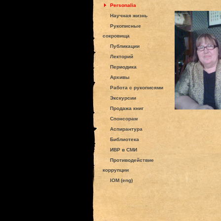
Personalia
Научная жизнь
Рукописные
сокровища
Публикации
Лекторий
Периодика
Архивы
Работа с рукописями
Экскурсии
Продажа книг
Спонсорам
Аспирантура
Библиотека
ИВР в СМИ
Противодействие
коррупции
IOM (eng)