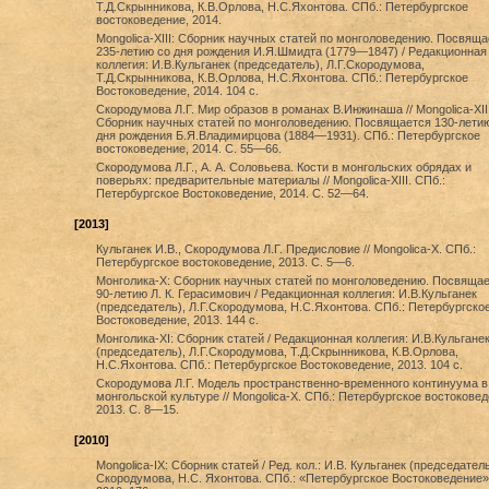
Т.Д.Скрынникова, К.В.Орлова, Н.С.Яхонтова. СПб.: Петербургское
востоковедение, 2014.
Mongolica-XIII: Сборник научных статей по монголоведению. Посвяща
235-летию со дня рождения И.Я.Шмидта (1779—1847) / Редакционная
коллегия: И.В.Кульганек (председатель), Л.Г.Скородумова,
Т.Д.Скрынникова, К.В.Орлова, Н.С.Яхонтова. СПб.: Петербургское
Востоковедение, 2014. 104 с.
Скородумова Л.Г. Мир образов в романах В.Инжинаша // Mongolica-XII
Сборник научных статей по монголоведению. Посвящается 130-лети
дня рождения Б.Я.Владимирцова (1884—1931). СПб.: Петербургское
востоковедение, 2014. С. 55—66.
Скородумова Л.Г., А. А. Соловьева. Кости в монгольских обрядах и
поверьях: предварительные материалы // Mongolica-XIII. СПб.:
Петербургское Востоковедение, 2014. C. 52—64.
[2013]
Кульганек И.В., Скородумова Л.Г. Предисловие // Mongolica-X. СПб.:
Петербургское востоковедение, 2013. С. 5—6.
Монголика-X: Сборник научных статей по монголоведению. Посвяща
90-летию Л. К. Герасимович / Редакционная коллегия: И.В.Кульганек
(председатель), Л.Г.Скородумова, Н.С.Яхонтова. СПб.: Петербургско
Востоковедение, 2013. 144 с.
Монголика-XI: Сборник статей / Редакционная коллегия: И.В.Кульгане
(председатель), Л.Г.Скородумова, Т.Д.Скрынникова, К.В.Орлова,
Н.С.Яхонтова. СПб.: Петербургское Востоковедение, 2013. 104 с.
Скородумова Л.Г. Модель пространственно-временного континуума в
монгольской культуре // Mongolica-X. СПб.: Петербургское востоковед
2013. С. 8—15.
[2010]
Mongolica-IX: Сборник статей / Ред. кол.: И.В. Кульганек (председатель)
Скородумова, Н.С. Яхонтова. СПб.: «Петербургское Востоковедение»