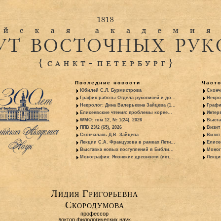
Последние новости
Част
Юбилей С.Л. Бурмистрова
Сконч
График работы Отдела рукописей и до...
Некро
Некролог: Дина Валерьевна Зайцева (1...
Графи
Елисеевские чтения: проблемы корее...
Интер
WMO: том 12, № 1(24), 2026
Выста
ППВ 23/2 (65), 2026
Визит
Скончалась Д.В. Зайцева
Визит 
Лекции С.А. Французова в рамках Летн...
Елисе
Выставка новых поступлений в Библи...
Моног
Монография: Японские древности (ист...
Лекци
Лидия Григорьевна
Скородумова
профессор
доктор филологических наук