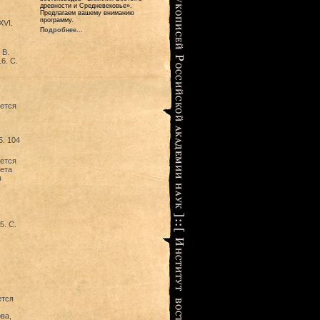
древности и Средневековье».
Предлагаем вашему вниманию
программу.
XVI.
Подробнее...
 В.
6. С.
ется
5. 104
ется
ета
ы
5. С.
ется
ва,