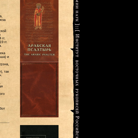
а,
оюза
ской
м
гг.
9 гг.
.
ека
ша) и
урэна,
), так
».
.
ая
ого
бот