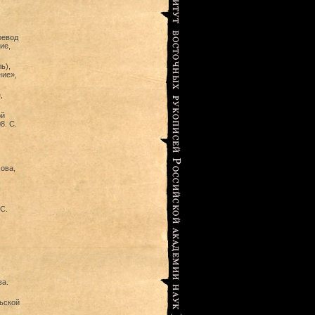
ревод
ие,
ь),
ние»,
,
ой
8. С.
мова,
,
 С.
ва.
ьской