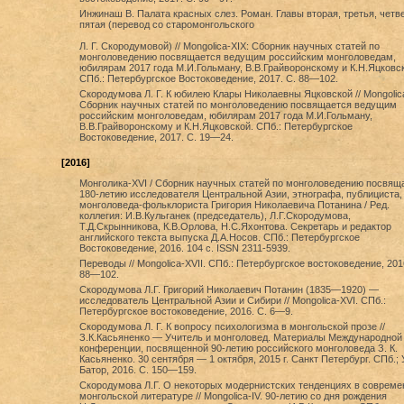
Инжинаш В. Палата красных слез. Роман. Главы вторая, третья, четв
пятая (перевод со старомонгольского
Л. Г. Скородумовой) // Mongolica-XIX: Сборник научных статей по
монголоведению посвящается ведущим российским монголоведам,
юбилярам 2017 года М.И.Гольману, В.В.Грайворонскому и К.Н.Яцковск
СПб.: Петербургское Востоковедение, 2017. С. 88—102.
Скородумова Л. Г. К юбилею Клары Николаевны Яцковской // Mongolic
Сборник научных статей по монголоведению посвящается ведущим
российским монголоведам, юбилярам 2017 года М.И.Гольману,
В.В.Грайворонскому и К.Н.Яцковской. СПб.: Петербургское
Востоковедение, 2017. С. 19—24.
[2016]
Монголика-XVI / Сборник научных статей по монголоведению посвящ
180-летию исследователя Центральной Азии, этнографа, публициста,
монголоведа-фольклориста Григория Николаевича Потанина / Ред.
коллегия: И.В.Кульганек (председатель), Л.Г.Скородумова,
Т.Д.Скрынникова, К.В.Орлова, Н.С.Яхонтова. Секретарь и редактор
английского текста выпуска Д.А.Носов. СПб.: Петербургское
Востоковедение, 2016. 104 с. ISSN 2311-5939.
Переводы // Mongolica-XVII. СПб.: Петербургское востоковедение, 201
88—102.
Скородумова Л.Г. Григорий Николаевич Потанин (1835—1920) —
исследователь Центральной Азии и Сибири // Mongolica-XVI. СПб.:
Петербургское востоковедение, 2016. С. 6—9.
Скородумова Л. Г. К вопросу психологизма в монгольской прозе //
З.К.Касьяненко — Учитель и монголовед. Материалы Международной
конференции, посвященной 90-летию российского монголоведа З. К.
Касьяненко. 30 сентября — 1 октября, 2015 г. Санкт Петербург. СПб.; 
Батор, 2016. C. 150—159.
Скородумова Л.Г. О некоторых модернистских тенденциях в совреме
монгольской литературе // Mongolica-IV. 90-летию со дня рождения