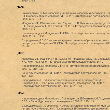
2010. 176 с.
[2008]
Байгалсайхан С. Монгольские ученые о монгольской литературе / Пе
Л.Г.Скородумовой // Mongolica-VIII. СПб.: Петербургское востоковеден
2008. С. 69—74.
Mongolica-VIII: Сборник статей / Ред. кол.: И.В. Кульганек (председател
Л.Г. Скородумова, Н.С. Яхонтова. СПб.: «Петербургское Востоковеде
2008. 160 с.
Наши переводы // Mongolica-VIII. СПб.: Петербургское востоковедение
2008. С. 141—158.
Скородумова Л.Г. Об эволюции художественного образа в монгольск
литературе // Mongolica-VIII. СПб.: Петербургское востоковедение, 200
61—68.
[2007]
Mongolica-VII / Ред. кол.: И.В. Кульганек (председатель), Л.Г. Скороду
Н.С. Яхонтова. СПб., Петербургское Востоковедение 2007. 144 с.
Наши переводы // Mongolica-VII. СПб.: Петербургское востоковедение
2007. С. 110—119.
Рецензии // Mongolica-VII. СПб.: Петербургское востоковедение, 2007.
133—137.
Скородумова Л.Г. Мифопоэтическая концепция в творчестве Д.
Нацагдорджа. (Опыт реконструкции текста) // Mongolica-VII. СПб.:
Петербургское востоковедение, 2007. С. 23—31.
[2003]
Наши переводы // Mongolica-VI. Посвящается 150-летию А.М.Позднее
СПб.: «Петербургское востоковедение», 2003. С. 135-143.
Скородумова Л.Г. Особенности беллетризации в современной монгол
литературе // Mongolica-VI. Посвящается 150-летию со дня рождения