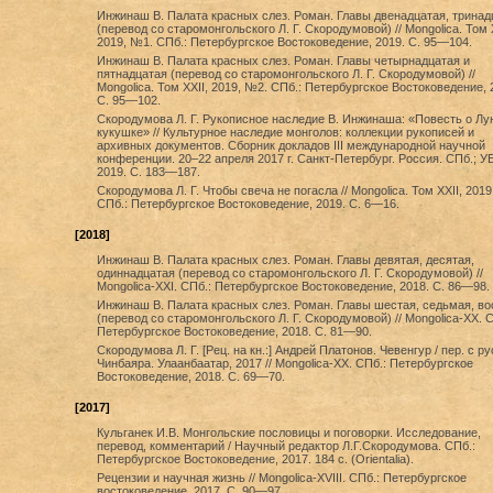
Инжинаш В. Палата красных слез. Роман. Главы двенадцатая, тринад
(перевод со старомонгольского Л. Г. Скородумовой) // Mongolica. Том X
2019, №1. СПб.: Петербургское Востоковедение, 2019. C. 95—104.
Инжинаш В. Палата красных слез. Роман. Главы четырнадцатая и
пятнадцатая (перевод со старомонгольского Л. Г. Скородумовой) //
Mongolica. Том XXII, 2019, №2. СПб.: Петербургское Востоковедение, 
C. 95—102.
Скородумова Л. Г. Рукописное наследие В. Инжинаша: «Повесть о Лу
кукушке» // Культурное наследие монголов: коллекции рукописей и
архивных документов. Сборник докладов III международной научной
конференции. 20‒22 апреля 2017 г. Санкт-Петербург. Россия. СПб.; УБ
2019. С. 183—187.
Скородумова Л. Г. Чтобы свеча не погасла // Mongolica. Том XXII, 2019
СПб.: Петербургское Востоковедение, 2019. C. 6—16.
[2018]
Инжинаш В. Палата красных слез. Роман. Главы девятая, десятая,
одиннадцатая (перевод со старомонгольского Л. Г. Скородумовой) //
Mongolica-XXI. СПб.: Петербургское Востоковедение, 2018. С. 86—98.
Инжинаш В. Палата красных слез. Роман. Главы шестая, седьмая, в
(перевод со старомонгольского Л. Г. Скородумовой) // Mongolica-XX. С
Петербургское Востоковедение, 2018. С. 81—90.
Скородумова Л. Г. [Рец. на кн.:] Андрей Платонов. Чевенгур / пер. с ру
Чинбаяра. Улаанбаатар, 2017 // Mongolica-XX. СПб.: Петербургское
Востоковедение, 2018. С. 69—70.
[2017]
Кульганек И.В. Монгольские пословицы и поговорки. Исследование,
перевод, комментарий / Научный редактор Л.Г.Скородумова. СПб.:
Петербургское Востоковедение, 2017. 184 с. (Orientalia).
Рецензии и научная жизнь // Mongolica-XVIII. СПб.: Петербургское
востоковедение, 2017. С. 90—97.