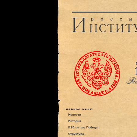
Главное меню
Новости
История
К 80-летию Победы
Структура