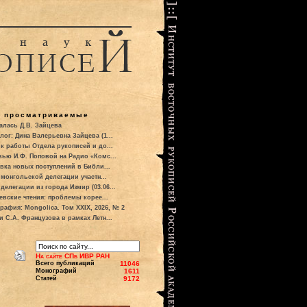
о просматриваемые
алась Д.В. Зайцева
лог: Дина Валерьевна Зайцева (1...
к работы Отдела рукописей и до...
вью И.Ф. Поповой на Радио «Комс...
вка новых поступлений в Библи...
 монгольской делегации участн...
делегации из города Измир (03.06...
евские чтения: проблемы корее...
рафия: Mongolica. Том XXIX, 2026, № 2
и С.А. Французова в рамках Летн...
На сайте СПб ИВР РАН
Всего публикаций
11046
Монографий
1611
Статей
9172