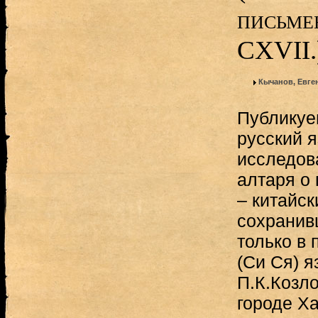
письме
CXVII.
Кычанов, Евге
Публикуе
русский я
исследов
алтаря о
– китайск
сохранив
только в 
(Си Ся) я
П.К.Козло
городе Ха