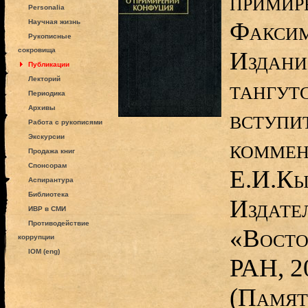
примир
Personalia
Факсим
Научная жизнь
Рукописные
сокровища
Издание
Публикации
Лекторий
тангутс
Периодика
Архивы
вступит
Работа с рукописями
Экскурсии
коммен
Продажа книг
Спонсорам
Е.И.Кы
Аспирантура
Библиотека
Издате
ИВР в СМИ
Противодействие
«Восто
коррупции
IOM (eng)
РАН, 2
(Памят