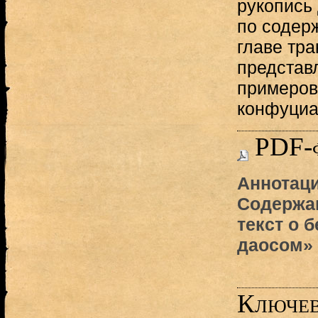
рукопись 
по содерж
главе тра
представл
примеров
конфуциа
PDF-
Аннотаци
Содержа
текст о 
даосом» 
Ключев