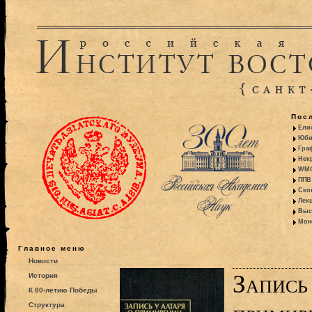
Пос
Ели
Юби
Гра
Некр
WMO:
ППВ 
Ско
Лекц
Выс
Моно
Главное меню
Новости
Запись 
История
К 80-летию Победы
Структура